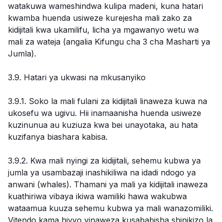
watakuwa wameshindwa kulipa madeni, kuna hatari
kwamba huenda usiweze kurejesha mali zako za
kidijitali kwa ukamilifu, licha ya mgawanyo wetu wa
mali za wateja (angalia Kifungu cha 3 cha Masharti ya
Jumla).
3.9. Hatari ya ukwasi na mkusanyiko
3.9.1. Soko la mali fulani za kidijitali linaweza kuwa na
ukosefu wa ugivu. Hii inamaanisha huenda usiweze
kuzinunua au kuziuza kwa bei unayotaka, au hata
kuzifanya biashara kabisa.
3.9.2. Kwa mali nyingi za kidijitali, sehemu kubwa ya
jumla ya usambazaji inashikiliwa na idadi ndogo ya
anwani (whales). Thamani ya mali ya kidijitali inaweza
kuathiriwa vibaya ikiwa wamiliki hawa wakubwa
wataamua kuuza sehemu kubwa ya mali wanazomiliki.
Vitendo kama hivyo vinaweza kusababisha shinikizo la