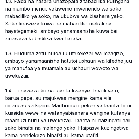
1.2. Faida na hasara unazopata zitabadilika kulingana
na mambo mengi, yakiwemo mwenendo wa soko,
mabadiliko ya soko, na ukubwa wa biashara yako.
Soko linaweza kuwa na mabadiliko makali na
hayategemeki, ambayo yanamaanisha kuwa bei
zinaweza kubadilika kwa haraka.
1.3. Huduma zetu hutoa tu utekelezaji wa maagizo,
ambayo yanamaanisha hatutoi ushauri wa kifedha juu
ya manufaa ya muamala au ushauri wowote wa
uwekezaji.
1.4. Tunaweza kutoa taarifa kwenye Tovuti yetu,
barua pepe, au majukwaa mengine kama vile
mitandao ya kijamii. Madhumuni pekee ya taarifa hii ni
kusaidia wewe na wafanyabiashara wengine kufanya
maamuzi huru ya uwekezaji. Taarifa hii haizingatii hali
zako binafsi na malengo yako. Haipaswi kuzingatiwa
kama pendekezo binafsi au kama utafiti.