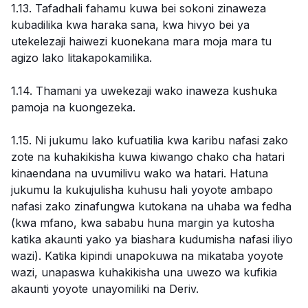
1.13. Tafadhali fahamu kuwa bei sokoni zinaweza
kubadilika kwa haraka sana, kwa hivyo bei ya
utekelezaji haiwezi kuonekana mara moja mara tu
agizo lako litakapokamilika.
1.14. Thamani ya uwekezaji wako inaweza kushuka
pamoja na kuongezeka.
1.15. Ni jukumu lako kufuatilia kwa karibu nafasi zako
zote na kuhakikisha kuwa kiwango chako cha hatari
kinaendana na uvumilivu wako wa hatari. Hatuna
jukumu la kukujulisha kuhusu hali yoyote ambapo
nafasi zako zinafungwa kutokana na uhaba wa fedha
(kwa mfano, kwa sababu huna margin ya kutosha
katika akaunti yako ya biashara kudumisha nafasi iliyo
wazi). Katika kipindi unapokuwa na mikataba yoyote
wazi, unapaswa kuhakikisha una uwezo wa kufikia
akaunti yoyote unayomiliki na Deriv.