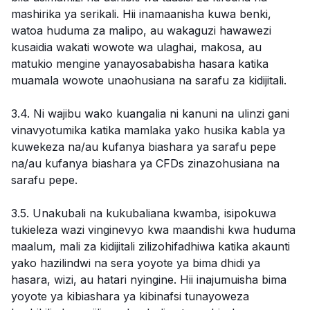
mashirika ya serikali. Hii inamaanisha kuwa benki,
watoa huduma za malipo, au wakaguzi hawawezi
kusaidia wakati wowote wa ulaghai, makosa, au
matukio mengine yanayosababisha hasara katika
muamala wowote unaohusiana na sarafu za kidijitali.
3.4. Ni wajibu wako kuangalia ni kanuni na ulinzi gani
vinavyotumika katika mamlaka yako husika kabla ya
kuwekeza na/au kufanya biashara ya sarafu pepe
na/au kufanya biashara ya CFDs zinazohusiana na
sarafu pepe.
3.5. Unakubali na kukubaliana kwamba, isipokuwa
tukieleza wazi vinginevyo kwa maandishi kwa huduma
maalum, mali za kidijitali zilizohifadhiwa katika akaunti
yako hazilindwi na sera yoyote ya bima dhidi ya
hasara, wizi, au hatari nyingine. Hii inajumuisha bima
yoyote ya kibiashara ya kibinafsi tunayoweza