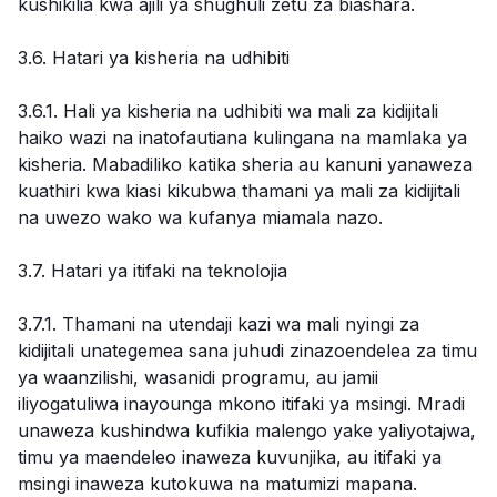
kushikilia kwa ajili ya shughuli zetu za biashara.
3.6. Hatari ya kisheria na udhibiti
3.6.1. Hali ya kisheria na udhibiti wa mali za kidijitali
haiko wazi na inatofautiana kulingana na mamlaka ya
kisheria. Mabadiliko katika sheria au kanuni yanaweza
kuathiri kwa kiasi kikubwa thamani ya mali za kidijitali
na uwezo wako wa kufanya miamala nazo.
3.7. Hatari ya itifaki na teknolojia
3.7.1. Thamani na utendaji kazi wa mali nyingi za
kidijitali unategemea sana juhudi zinazoendelea za timu
ya waanzilishi, wasanidi programu, au jamii
iliyogatuliwa inayounga mkono itifaki ya msingi. Mradi
unaweza kushindwa kufikia malengo yake yaliyotajwa,
timu ya maendeleo inaweza kuvunjika, au itifaki ya
msingi inaweza kutokuwa na matumizi mapana.