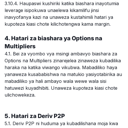
3.10.4. Haupaswi kushiriki katika biashara inayotumia
leverage isipokuwa unaelewa kikamilifu jinsi
inavyofanya kazi na unaweza kustahimili hatari ya
kupoteza kiasi chote kilichotengwa kama margin.
4. Hatari za biashara ya Options na
Multipliers
4.1. Bei za vyombo vya msingi ambavyo biashara za
Options na Multipliers zinarejelea zinaweza kubadilika
haraka na katika viwango vikubwa. Mabadiliko haya
yanaweza kusababishwa na matukio yasiyotabirika au
mabadiliko ya hali ambayo wala wewe wala sisi
hatuwezi kuyadhibiti. Unaweza kupoteza kiasi chote
ulichowekeza.
5. Hatari za Deriv P2P
5.1. Deriv P2P ni huduma ya kubadilishana moja kwa