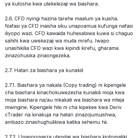
ya kutosha kwa utekelezaji wa biashara.
2.6. CFD nyingi hazina tarehe maalum ya kuisha.
Nafasi ya CFD inaisha siku unapoamua kufunga nafasi
iliyopo wazi. CFD kawaida huhesabiwa kuwa si chaguo
sahihi kwa uwekezaji wa muda mrefu. Iwapo
unashikilia CFD wazi kwa kipindi kirefu, gharama
zinazohusika zinaongezeka.
2.7. Hatari za biashara ya kunakili
2.7.1. Biashara ya nakala (Copy trading) ni kipengele
cha biashara kinachokuwezesha kunakili moja kwa
moja biashara na/au mkakati wa biashara wa mteja
mwingine. Kipengele hiki ni cha kipekee kwa Deriv
cTrader na kinakuja na hatari zinazojumuishwa,
ambazo zinashughulikiwa katika sehemu hii.
2.7.2. Unapoongeza utendaji wa biashara kiotomatiki,