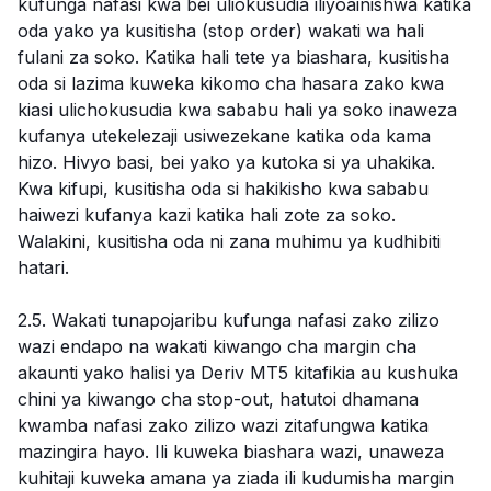
kufunga nafasi kwa bei uliokusudia iliyoainishwa katika
oda yako ya kusitisha (stop order) wakati wa hali
fulani za soko. Katika hali tete ya biashara, kusitisha
oda si lazima kuweka kikomo cha hasara zako kwa
kiasi ulichokusudia kwa sababu hali ya soko inaweza
kufanya utekelezaji usiwezekane katika oda kama
hizo. Hivyo basi, bei yako ya kutoka si ya uhakika.
Kwa kifupi, kusitisha oda si hakikisho kwa sababu
haiwezi kufanya kazi katika hali zote za soko.
Walakini, kusitisha oda ni zana muhimu ya kudhibiti
hatari.
2.5. Wakati tunapojaribu kufunga nafasi zako zilizo
wazi endapo na wakati kiwango cha margin cha
akaunti yako halisi ya Deriv MT5 kitafikia au kushuka
chini ya kiwango cha stop-out, hatutoi dhamana
kwamba nafasi zako zilizo wazi zitafungwa katika
mazingira hayo. Ili kuweka biashara wazi, unaweza
kuhitaji kuweka amana ya ziada ili kudumisha margin