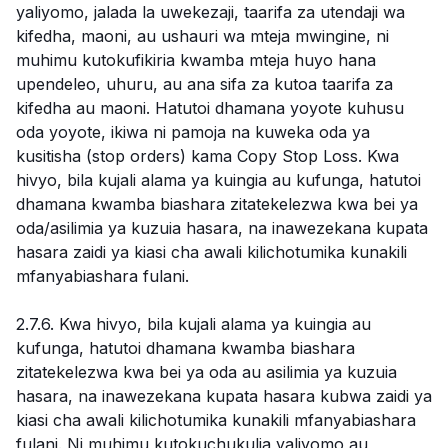
yaliyomo, jalada la uwekezaji, taarifa za utendaji wa
kifedha, maoni, au ushauri wa mteja mwingine, ni
muhimu kutokufikiria kwamba mteja huyo hana
upendeleo, uhuru, au ana sifa za kutoa taarifa za
kifedha au maoni. Hatutoi dhamana yoyote kuhusu
oda yoyote, ikiwa ni pamoja na kuweka oda ya
kusitisha (stop orders) kama Copy Stop Loss. Kwa
hivyo, bila kujali alama ya kuingia au kufunga, hatutoi
dhamana kwamba biashara zitatekelezwa kwa bei ya
oda/asilimia ya kuzuia hasara, na inawezekana kupata
hasara zaidi ya kiasi cha awali kilichotumika kunakili
mfanyabiashara fulani.
2.7.6. Kwa hivyo, bila kujali alama ya kuingia au
kufunga, hatutoi dhamana kwamba biashara
zitatekelezwa kwa bei ya oda au asilimia ya kuzuia
hasara, na inawezekana kupata hasara kubwa zaidi ya
kiasi cha awali kilichotumika kunakili mfanyabiashara
fulani. Ni muhimu kutokuchukulia yaliyomo au