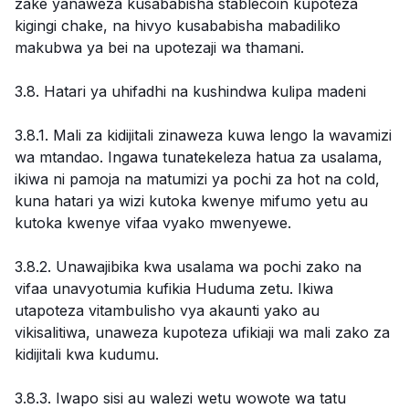
zake yanaweza kusababisha stablecoin kupoteza
kigingi chake, na hivyo kusababisha mabadiliko
makubwa ya bei na upotezaji wa thamani.
3.8. Hatari ya uhifadhi na kushindwa kulipa madeni
3.8.1. Mali za kidijitali zinaweza kuwa lengo la wavamizi
wa mtandao. Ingawa tunatekeleza hatua za usalama,
ikiwa ni pamoja na matumizi ya pochi za hot na cold,
kuna hatari ya wizi kutoka kwenye mifumo yetu au
kutoka kwenye vifaa vyako mwenyewe.
3.8.2. Unawajibika kwa usalama wa pochi zako na
vifaa unavyotumia kufikia Huduma zetu. Ikiwa
utapoteza vitambulisho vya akaunti yako au
vikisalitiwa, unaweza kupoteza ufikiaji wa mali zako za
kidijitali kwa kudumu.
3.8.3. Iwapo sisi au walezi wetu wowote wa tatu