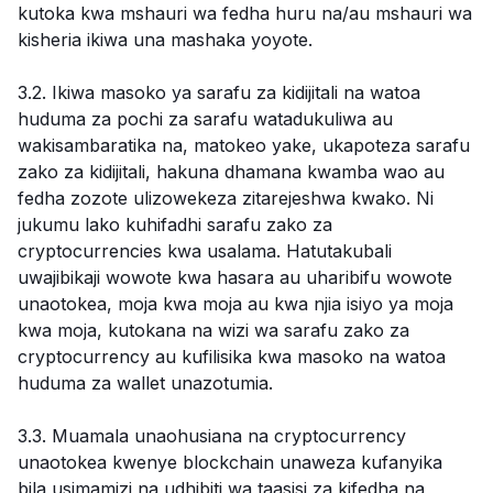
kutoka kwa mshauri wa fedha huru na/au mshauri wa
kisheria ikiwa una mashaka yoyote.
3.2. Ikiwa masoko ya sarafu za kidijitali na watoa
huduma za pochi za sarafu watadukuliwa au
wakisambaratika na, matokeo yake, ukapoteza sarafu
zako za kidijitali, hakuna dhamana kwamba wao au
fedha zozote ulizowekeza zitarejeshwa kwako. Ni
jukumu lako kuhifadhi sarafu zako za
cryptocurrencies kwa usalama. Hatutakubali
uwajibikaji wowote kwa hasara au uharibifu wowote
unaotokea, moja kwa moja au kwa njia isiyo ya moja
kwa moja, kutokana na wizi wa sarafu zako za
cryptocurrency au kufilisika kwa masoko na watoa
huduma za wallet unazotumia.
3.3. Muamala unaohusiana na cryptocurrency
unaotokea kwenye blockchain unaweza kufanyika
bila usimamizi na udhibiti wa taasisi za kifedha na