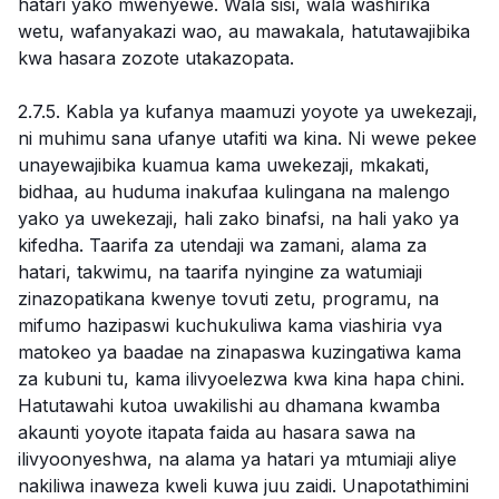
hatari yako mwenyewe. Wala sisi, wala washirika
wetu, wafanyakazi wao, au mawakala, hatutawajibika
kwa hasara zozote utakazopata.
2.7.5. Kabla ya kufanya maamuzi yoyote ya uwekezaji,
ni muhimu sana ufanye utafiti wa kina. Ni wewe pekee
unayewajibika kuamua kama uwekezaji, mkakati,
bidhaa, au huduma inakufaa kulingana na malengo
yako ya uwekezaji, hali zako binafsi, na hali yako ya
kifedha. Taarifa za utendaji wa zamani, alama za
hatari, takwimu, na taarifa nyingine za watumiaji
zinazopatikana kwenye tovuti zetu, programu, na
mifumo hazipaswi kuchukuliwa kama viashiria vya
matokeo ya baadae na zinapaswa kuzingatiwa kama
za kubuni tu, kama ilivyoelezwa kwa kina hapa chini.
Hatutawahi kutoa uwakilishi au dhamana kwamba
akaunti yoyote itapata faida au hasara sawa na
ilivyoonyeshwa, na alama ya hatari ya mtumiaji aliye
nakiliwa inaweza kweli kuwa juu zaidi. Unapotathimini