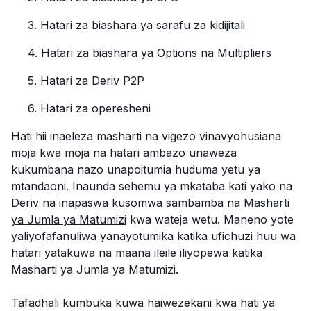
3. Hatari za biashara ya sarafu za kidijitali‍
4. Hatari za biashara ya Options na Multipliers
5. Hatari za Deriv P2P
6. Hatari za operesheni‍
Hati hii inaeleza masharti na vigezo vinavyohusiana
moja kwa moja na hatari ambazo unaweza
kukumbana nazo unapoitumia huduma yetu ya
mtandaoni. Inaunda sehemu ya mkataba kati yako na
Deriv na inapaswa kusomwa sambamba na
Masharti
ya Jumla ya Matumizi
kwa wateja wetu. Maneno yote
yaliyofafanuliwa yanayotumika katika ufichuzi huu wa
hatari yatakuwa na maana ileile iliyopewa katika
Masharti ya Jumla ya Matumizi.
Tafadhali kumbuka kuwa haiwezekani kwa hati ya