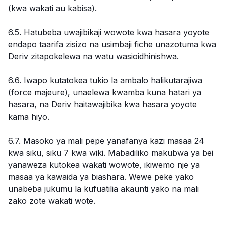
(kwa wakati au kabisa).
6.5. Hatubeba uwajibikaji wowote kwa hasara yoyote
endapo taarifa zisizo na usimbaji fiche unazotuma kwa
Deriv zitapokelewa na watu wasioidhinishwa.
6.6. Iwapo kutatokea tukio la ambalo halikutarajiwa
(force majeure), unaelewa kwamba kuna hatari ya
hasara, na Deriv haitawajibika kwa hasara yoyote
kama hiyo.
6.7. Masoko ya mali pepe yanafanya kazi masaa 24
kwa siku, siku 7 kwa wiki. Mabadiliko makubwa ya bei
yanaweza kutokea wakati wowote, ikiwemo nje ya
masaa ya kawaida ya biashara. Wewe peke yako
unabeba jukumu la kufuatilia akaunti yako na mali
zako zote wakati wote.