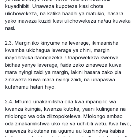
kuyadhibiti. Unaweza kupoteza kiasi chote
ulichowekeza, na katika baadhi ya matukio, hasara
yako inaweza kuzidi kiasi ulichowekeza na/au kuweka
nasi.
2.3. Margin iko kinyume na leverage, ikimaanisha
kwamba ukichagua leverage ya chini, margin
inayohitajika itaongezeka. Unapowekeza kwenye
bidhaa yenye leverage, faida zako zinaweza kuwa
mara nyingi zaidi ya margin, lakini hasara zako pia
zinaweza kuwa mara nyingi zaidi, na unapaswa
kufahamu hatari hiyo.
2.4. Mfumo unakamilisha oda kwa mpangilio wa
kwanza kuingia, kwanza kutoka, yaani kulingana na
mlolongo wa oda zilizopokelewa. Mlolongo ambao
oda zinakamilishwa uko nje ya udhibiti wetu. Kwa hiyo,
unaweza kukutana na ugumu au kushindwa kabisa