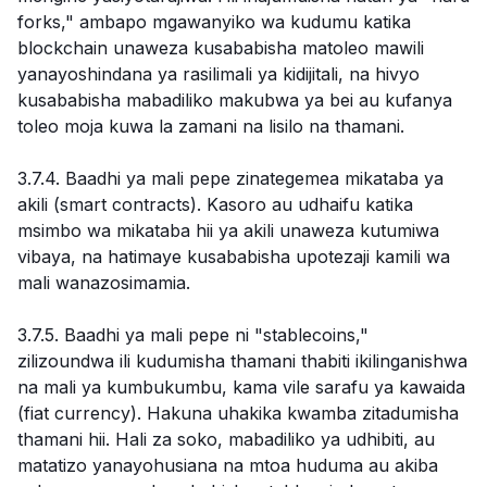
forks," ambapo mgawanyiko wa kudumu katika
blockchain unaweza kusababisha matoleo mawili
yanayoshindana ya rasilimali ya kidijitali, na hivyo
kusababisha mabadiliko makubwa ya bei au kufanya
toleo moja kuwa la zamani na lisilo na thamani.
3.7.4. Baadhi ya mali pepe zinategemea mikataba ya
akili (smart contracts). Kasoro au udhaifu katika
msimbo wa mikataba hii ya akili unaweza kutumiwa
vibaya, na hatimaye kusababisha upotezaji kamili wa
mali wanazosimamia.
3.7.5. Baadhi ya mali pepe ni "stablecoins,"
zilizoundwa ili kudumisha thamani thabiti ikilinganishwa
na mali ya kumbukumbu, kama vile sarafu ya kawaida
(fiat currency). Hakuna uhakika kwamba zitadumisha
thamani hii. Hali za soko, mabadiliko ya udhibiti, au
matatizo yanayohusiana na mtoa huduma au akiba