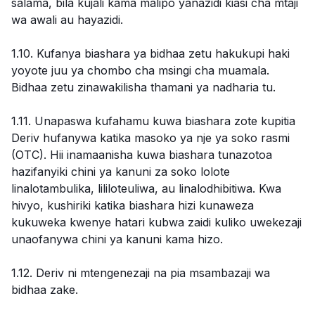
salama, bila kujali kama malipo yanazidi kiasi cha mtaji
wa awali au hayazidi.
1.10. Kufanya biashara ya bidhaa zetu hakukupi haki
yoyote juu ya chombo cha msingi cha muamala.
Bidhaa zetu zinawakilisha thamani ya nadharia tu.
1.11. Unapaswa kufahamu kuwa biashara zote kupitia
Deriv hufanywa katika masoko ya nje ya soko rasmi
(OTC). Hii inamaanisha kuwa biashara tunazotoa
hazifanyiki chini ya kanuni za soko lolote
linalotambulika, lililoteuliwa, au linalodhibitiwa. Kwa
hivyo, kushiriki katika biashara hizi kunaweza
kukuweka kwenye hatari kubwa zaidi kuliko uwekezaji
unaofanywa chini ya kanuni kama hizo.
1.12. Deriv ni mtengenezaji na pia msambazaji wa
bidhaa zake.