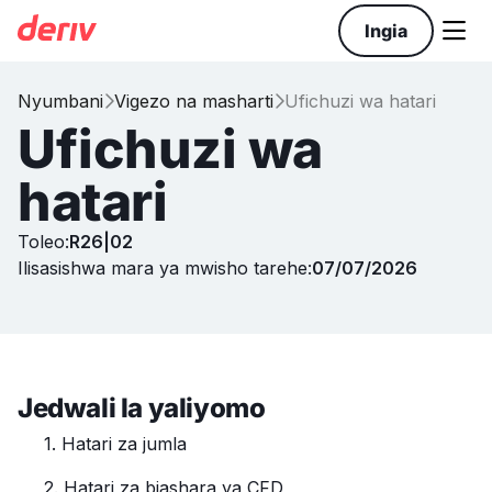

Ingia
Nyumbani
Vigezo na masharti
Ufichuzi wa hatari


Ufichuzi wa
hatari
Toleo:
R26|02
Ilisasishwa mara ya mwisho tarehe:
07/07/2026
Jedwali la yaliyomo
1. Hatari za jumla‍
2. Hatari za biashara ya CFD‍