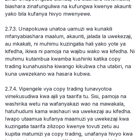
biashara zinafunguliwa na kufungwa kwenye akaunti
yako bila kufanya hivyo mwenyewe.
2.7.3. Unapokuwa unatoa uamuzi wa kunakili
mfanyabiashara maalum, akaunti, jalada la uwekezaji,
au mkakati, ni muhimu kuzingatia hali yako yote ya
kifedha, ikiwa ni pamoja na wajibu wako wa kifedha. Ni
muhimu kutambua kwamba kushiriki katika copy
trading kunahusisha kiwango kikubwa cha utabiri, na
kuna uwezekano wa hasara kubwa.
2.7.4. Vipengele vya copy trading tunavyotoa
vimekusudiwa kwa ajili ya taarifa tu. Sisi, pamoja na
washirika wetu na wafanyakazi wao na mawakala,
hatuhudumi kama washauri wa uwekezaji au kifedha.
Iwapo utaamua kufanya maamuzi ya uwekezaji kwa
kuzingatia taarifa zilizopo kwenye tovuti zetu au
kupitia matumizi ya copy trading, unafanya hivyo kwa