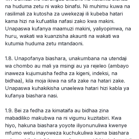
na huduma zetu ni wako binafsi. Ni muhimu kuwa na
rasilimali za kutosha za uwekezaji ili kubeba hatari
kama hizi na kufuatilia nafasi zako kwa makini.
Unapaswa kufanya maamuzi makini, yaliyopimwa, na
huru, wakati wa kuanzisha akaunti na wakati wa
kutumia huduma zetu mtandaoni.
1.8. Unapofanya biashara, unakumbana na utendaji
wa chombo au mali ya msingi au ya rejeleo (ambayo
inaweza kujumuisha fedha za kigeni, indeksi, na
bidhaa), kila moja ikiwa na sifa zake na hatari zake.
Unapaswa kuhakikisha unaelewa hatari hizi kabla ya
kufanya biashara nasi.
1.9. Bei za fedha za kimataifa au bidhaa zina
mabadiliko makubwa na ni vigumu kuzitabiri. Kwa
hiyo, hakuna biashara yoyote iliyonunuliwa kwenye
mfumo wetu inayoweza kuchukuliwa kama biashara