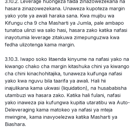
3.10.2. Leverage huongeza faida zinazowezekana na
hasara zinazowezekana. Unaweza kupoteza margin
yako yote ya awali haraka sana. Kwa mujibu wa
Kifungu cha 9 cha Masharti ya Jumla, pale ambapo
tunatoa ulinzi wa salio hasi, hasara zako katika nafasi
inayotumia leverage zitakuwa zimepunguzwa kwa
fedha ulizotenga kama margin.
3.10.3. Iwapo soko litaenda kinyume na nafasi yako na
kiwango chako cha margin kitashuka chini ya kiwango
cha chini kinachohitajika, tunaweza kuifunga nafasi
yako kwa nguvu bila taarifa ya awali. Hali hii
inajulikana kama ukwasi (liquidation), na husababisha
utambuzi wa hasara zako. Katika hali fulani, nafasi
yako inaweza pia kufungwa kupitia utaratibu wa Auto-
Deleveraging kama matokeo ya nafasi ya mteja
mwingine, kama inavyoelezwa katika Masharti ya
Biashara.