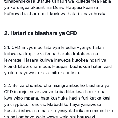
tunapendekeza utafute ushauri wa kujitegemea kabla
ya kufungua akaunti na Deriv. Haupasi kuanza
kufanya biashara hadi kuelewa hatari zinazohusika.
2. Hatari za biashara ya CFD
2.1. CFD ni vyombo tata vya kifedha vyenye hatari
kubwa ya kupoteza fedha haraka kutokana na
leverage. Hasara kubwa inaweza kutokea ndani ya
kipindi kifupi cha muda. Haupasi kuchukua hatari zaidi
ya ile unayoweza kuvumilia kupoteza.
2.2. Bei za chombo cha msingi ambacho biashara ya
CFD inarejelea zinaweza kubadilika kwa haraka na
kwa wigo mpana, hata kushuka hadi sifuri katika kesi
ya cryptocurrencies. Mabadiliko haya yanaweza
kusababishwa na matukio yasiyotabirika au mabadiliko
ya hali ambayo wala wewe wala sisi hatuwezi