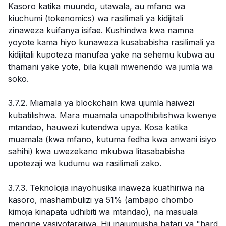
Kasoro katika muundo, utawala, au mfano wa
kiuchumi (tokenomics) wa rasilimali ya kidijitali
zinaweza kuifanya isifae. Kushindwa kwa namna
yoyote kama hiyo kunaweza kusababisha rasilimali ya
kidijitali kupoteza manufaa yake na sehemu kubwa au
thamani yake yote, bila kujali mwenendo wa jumla wa
soko.
3.7.2. Miamala ya blockchain kwa ujumla haiwezi
kubatilishwa. Mara muamala unapothibitishwa kwenye
mtandao, hauwezi kutendwa upya. Kosa katika
muamala (kwa mfano, kutuma fedha kwa anwani isiyo
sahihi) kwa uwezekano mkubwa litasababisha
upotezaji wa kudumu wa rasilimali zako.
3.7.3. Teknolojia inayohusika inaweza kuathiriwa na
kasoro, mashambulizi ya 51% (ambapo chombo
kimoja kinapata udhibiti wa mtandao), na masuala
mengine yasiyotarajiwa. Hii inajumuisha hatari ya "hard