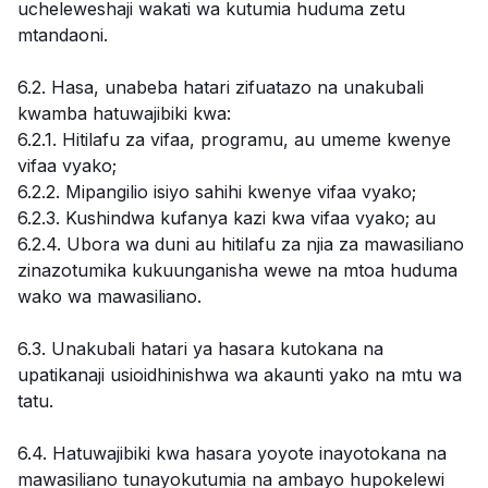
ucheleweshaji wakati wa kutumia huduma zetu
mtandaoni.
6.2. Hasa, unabeba hatari zifuatazo na unakubali
kwamba hatuwajibiki kwa:
6.2.1. Hitilafu za vifaa, programu, au umeme kwenye
vifaa vyako;
6.2.2. Mipangilio isiyo sahihi kwenye vifaa vyako;
6.2.3. Kushindwa kufanya kazi kwa vifaa vyako; au
6.2.4. Ubora wa duni au hitilafu za njia za mawasiliano
zinazotumika kukuunganisha wewe na mtoa huduma
wako wa mawasiliano.
6.3. Unakubali hatari ya hasara kutokana na
upatikanaji usioidhinishwa wa akaunti yako na mtu wa
tatu.
6.4. Hatuwajibiki kwa hasara yoyote inayotokana na
mawasiliano tunayokutumia na ambayo hupokelewi