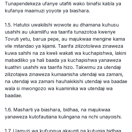
Tunapendekeza ufanye utafiti wako binafsi kabla ya
kufanya maamuzi yoyote ya biashara.
1.5. Hatutoi uwakilishi wowote au dhamana kuhusu
usahihi au ukamilifu wa taarifa tunazotoa kwenye
Tovuti yetu, barua pepe, au majukwaa mengine kama
vile mitandao ya kijamii. Taarifa zilizotolewa zinaweza
kuwa sahihi na za kweli wakati wa kuchapishwa, lakini
mabadiliko ya hali baada ya kuchapishwa yanaweza
kuathiri usahihi wa taarifa hizo. Takwimu za utendaji
zilizotajwa zinaweza kumaanisha utendaji wa zamani,
na utendaji wa zamani hauhakikishi utendaji wa baadae
wala si mwongozo wa kuaminika wa utendaji wa
baadae.
1.6. Masharti ya biashara, bidhaa, na majukwaa
yanaweza kutofautiana kulingana na nchi unayoishi.
1.7. Uamuzi wa kufungua akaunti na kutumia bidhaa