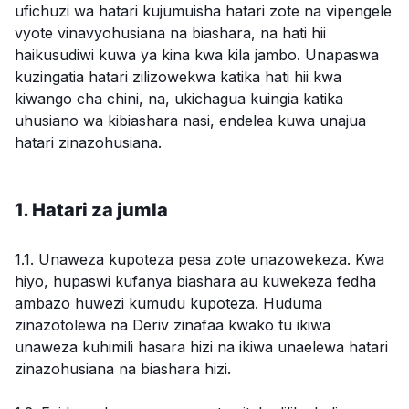
ufichuzi wa hatari kujumuisha hatari zote na vipengele
vyote vinavyohusiana na biashara, na hati hii
haikusudiwi kuwa ya kina kwa kila jambo. Unapaswa
kuzingatia hatari zilizowekwa katika hati hii kwa
kiwango cha chini, na, ukichagua kuingia katika
uhusiano wa kibiashara nasi, endelea kuwa unajua
hatari zinazohusiana.
1. Hatari za jumla
1.1. Unaweza kupoteza pesa zote unazowekeza. Kwa
hiyo, hupaswi kufanya biashara au kuwekeza fedha
ambazo huwezi kumudu kupoteza. Huduma
zinazotolewa na Deriv zinafaa kwako tu ikiwa
unaweza kuhimili hasara hizi na ikiwa unaelewa hatari
zinazohusiana na biashara hizi.