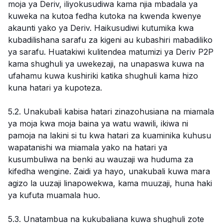
moja ya Deriv, iliyokusudiwa kama njia mbadala ya
kuweka na kutoa fedha kutoka na kwenda kwenye
akaunti yako ya Deriv. Haikusudiwi kutumika kwa
kubadilishana sarafu za kigeni au kubashiri mabadiliko
ya sarafu. Huatakiwi kulitendea matumizi ya Deriv P2P
kama shughuli ya uwekezaji, na unapaswa kuwa na
ufahamu kuwa kushiriki katika shughuli kama hizo
kuna hatari ya kupoteza.
5.2. Unakubali kabisa hatari zinazohusiana na miamala
ya moja kwa moja baina ya watu wawili, ikiwa ni
pamoja na lakini si tu kwa hatari za kuaminika kuhusu
wapatanishi wa miamala yako na hatari ya
kusumbuliwa na benki au wauzaji wa huduma za
kifedha wengine. Zaidi ya hayo, unakubali kuwa mara
agizo la uuzaji linapowekwa, kama muuzaji, huna haki
ya kufuta muamala huo.
5.3. Unatambua na kukubaliana kuwa shughuli zote