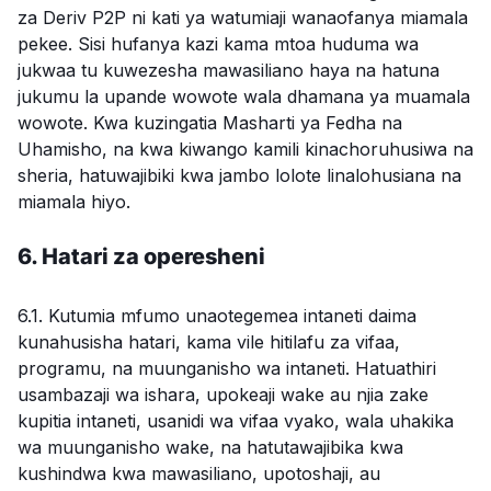
za Deriv P2P ni kati ya watumiaji wanaofanya miamala
pekee. Sisi hufanya kazi kama mtoa huduma wa
jukwaa tu kuwezesha mawasiliano haya na hatuna
jukumu la upande wowote wala dhamana ya muamala
wowote. Kwa kuzingatia Masharti ya Fedha na
Uhamisho, na kwa kiwango kamili kinachoruhusiwa na
sheria, hatuwajibiki kwa jambo lolote linalohusiana na
miamala hiyo.
6. Hatari za operesheni
6.1. Kutumia mfumo unaotegemea intaneti daima
kunahusisha hatari, kama vile hitilafu za vifaa,
programu, na muunganisho wa intaneti. Hatuathiri
usambazaji wa ishara, upokeaji wake au njia zake
kupitia intaneti, usanidi wa vifaa vyako, wala uhakika
wa muunganisho wake, na hatutawajibika kwa
kushindwa kwa mawasiliano, upotoshaji, au