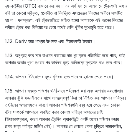
দ্য-কাউন্টার (OTC) বাজারে করা হয়। এর অর্থ হল যে আমরা যে ট্রেডগুলি অফার
করি তা কোনো স্বীকৃত, মনোনীত বা নিয়ন্ত্রিত এক্সচেঞ্জের নিয়মের অধীনে সংঘটিত
হয় না। ফলস্বরূপ, এই ট্রেডগুলিতে জড়িত হওয়া আপনাকে এই ধরনের নিয়মের
অধীনে ট্রেড করা বিনিয়োগের চেয়ে যথেষ্ট বেশি ঝুঁকির মুখোমুখি হতে পারে।
1.12. Deriv তার পণ্যের উত্পাদক এবং বিতরণকারী উভয়ই।
1.13. অনুগ্রহ করে মনে রাখবেন বাজারের দাম খুব দ্রুত পরিবর্তিত হতে পারে, তাই
আপনার অর্ডার পূরণ হওয়ার পর কার্যকর মূল্য অবিলম্বে দৃশ্যমান নাও হতে পারে।
1.14. আপনার বিনিয়োগের মূল্য বৃদ্ধিও হতে পারে ও হ্রাসও পেতে পারে।
1.15. আপনার সমস্ত পজিশন ঘনিষ্ঠভাবে পর্যবেক্ষণ করা এবং আপনার এক্সপোজার
আপনার ঝুঁকি সহনশীলতার সাথে সামঞ্জস্যপূর্ণ কিনা তা নিশ্চিত করা আপনার দায়িত্ব।
তহবিলের অপ্রাপ্যতার কারণে আপনার পজিশনগুলি বন্ধ হয়ে গেছে এমন কোনও
ঘটনা সম্পর্কে আপনাকে অবহিত করার কোনও দায়িত্ব আমাদের নেই
(উদাহরণস্বরূপ, কারণ আপনার ট্রেডিং অ্যাকাউন্টে একটি ওপেন পজিশন বজায়
রাখার জন্য পর্যাপ্ত মার্জিন নেই)। আপনার যে কোনো খোলা চুক্তির সময়কালীন,