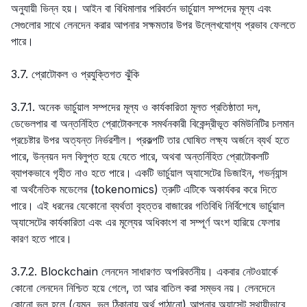
অনুযায়ী ভিন্ন হয়। আইন বা বিধিমালার পরিবর্তন ভার্চুয়াল সম্পদের মূল্য এবং
সেগুলোর সাথে লেনদেন করার আপনার সক্ষমতার উপর উল্লেখযোগ্য প্রভাব ফেলতে
পারে।
3.7. প্রোটোকল ও প্রযুক্তিগত ঝুঁকি
3.7.1. অনেক ভার্চুয়াল সম্পদের মূল্য ও কার্যকারিতা মূলত প্রতিষ্ঠাতা দল,
ডেভেলপার বা অন্তর্নিহিত প্রোটোকলকে সমর্থনকারী বিকেন্দ্রীভূত কমিউনিটির চলমান
প্রচেষ্টার উপর অত্যন্ত নির্ভরশীল। প্রকল্পটি তার ঘোষিত লক্ষ্য অর্জনে ব্যর্থ হতে
পারে, উন্নয়ন দল বিলুপ্ত হয়ে যেতে পারে, অথবা অন্তর্নিহিত প্রোটোকলটি
ব্যাপকভাবে গৃহীত নাও হতে পারে। একটি ভার্চুয়াল অ্যাসেটের ডিজাইন, গভর্ন্যান্স
বা অর্থনৈতিক মডেলের (tokenomics) ত্রুটি এটিকে অকার্যকর করে দিতে
পারে। এই ধরনের যেকোনো ব্যর্থতা বৃহত্তর বাজারের গতিবিধি নির্বিশেষে ভার্চুয়াল
অ্যাসেটের কার্যকারিতা এবং এর মূল্যের অধিকাংশ বা সম্পূর্ণ অংশ হারিয়ে ফেলার
কারণ হতে পারে।
3.7.2. Blockchain লেনদেন সাধারণত অপরিবর্তনীয়। একবার নেটওয়ার্কে
কোনো লেনদেন নিশ্চিত হয়ে গেলে, তা আর বাতিল করা সম্ভব নয়। লেনদেনে
কোনো ভুল হলে (যেমন, ভুল ঠিকানায় অর্থ পাঠানো) আপনার অ্যাসেট স্থায়ীভাবে