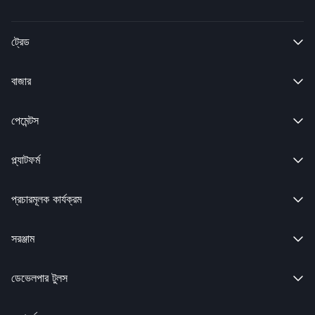
ট্রেড

বাজার

পেমেন্টস

প্ল্যাটফর্ম

প্রচারমূলক কার্যক্রম

সরঞ্জাম

ডেভেলপার টুলস
