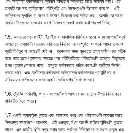
এবং অন্যান্য ব্যবসায়ীদের স্বাধীন বিনিয়োগ সিদ্ধান্ত নিতে সাহায্য করা। এই
তথ্যটি আপনার ব্যক্তিগত পরিস্থিতি এবং উদ্দেশ্যগুলি বিবেচনা করে না। এটি
ব্যক্তিগত সুপারিশ বা গবেষণা হিসাবে বিবেচনা করা উচিত নয়। আপনি যেকোনো
ট্রেডিং সিদ্ধান্ত নেওয়ার আগে নিজের গবেষণা করার কথা পরামর্শ দিচ্ছি।
1.5. আমাদের ওয়েবসাইট, ইমেইল বা সামাজিক মিডিয়ার মতো অন্যান্য প্ল্যাটফর্মে
আমরা যে তথ্যগুলি সরবরাহ করি তার নির্ভুলতা বা সম্পূর্ণতা সম্পর্কে আমরা কোনও
প্রতিনিধিত্ব বা ওয়ারেন্টি দেই না। প্রকাশের সময় প্রদত্ত তথ্য সঠিক এবং সঠিক
হতে পারে তবে প্রকাশের সময়ের পরে পরিস্থিতিতে পরিবর্তনগুলি তথ্যের নির্ভুলতার
উপর প্রভাব ফেলতে পারে। উদ্ধৃত কর্মক্ষমতার পরিসংখ্যানগুলি অতীতে নির্দেশ
করতে পারে, এবং অতীতের কর্মক্ষমতা ভবিষ্যতের কর্মক্ষমতার গ্যারান্টি নয় বা
ভবিষ্যতের কর্মক্ষমতার জন্য একটি নির্ভরযোগ্য নির্দেশক নয়।
1.6. ট্রেডিং শর্তাবলী, পণ্য এবং প্ল্যাটফর্ম আপনার বাস দেশের উপর নির্ভর করে
পরিবর্তিত হতে পারে।
1.7. একটি অ্যাকাউন্ট খুলতে এবং আমাদের পণ্য এবং পরিষেবাগুলি ব্যবহার করার
সিদ্ধান্ত সম্পূর্ণরূপে আপনার। এটি গুরুত্বপূর্ণ যে আপনি জড়িত ঝুঁকিগুলি বুঝতে
পারেন, এই জাতীয় ঝুঁকি সহ্য করার জন্য পর্যাপ্ত বিনিয়োগের সংস্থান থাকুন এবং