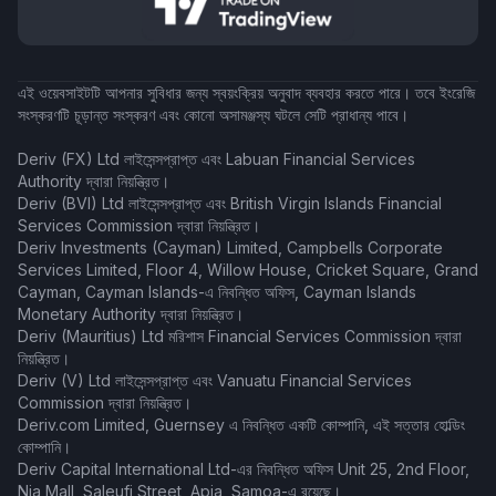
এই ওয়েবসাইটটি আপনার সুবিধার জন্য স্বয়ংক্রিয় অনুবাদ ব্যবহার করতে পারে। তবে ইংরেজি
সংস্করণটি চূড়ান্ত সংস্করণ এবং কোনো অসামঞ্জস্য ঘটলে সেটি প্রাধান্য পাবে।
Deriv (FX) Ltd লাইসেন্সপ্রাপ্ত এবং Labuan Financial Services
Authority দ্বারা নিয়ন্ত্রিত।
Deriv (BVI) Ltd লাইসেন্সপ্রাপ্ত এবং British Virgin Islands Financial
Services Commission দ্বারা নিয়ন্ত্রিত।
Deriv Investments (Cayman) Limited, Campbells Corporate
Services Limited, Floor 4, Willow House, Cricket Square, Grand
Cayman, Cayman Islands-এ নিবন্ধিত অফিস, Cayman Islands
Monetary Authority দ্বারা নিয়ন্ত্রিত।
Deriv (Mauritius) Ltd মরিশাস Financial Services Commission দ্বারা
নিয়ন্ত্রিত।
Deriv (V) Ltd লাইসেন্সপ্রাপ্ত এবং Vanuatu Financial Services
Commission দ্বারা নিয়ন্ত্রিত।
Deriv.com Limited, Guernsey এ নিবন্ধিত একটি কোম্পানি, এই সত্তার হোল্ডিং
কোম্পানি।
Deriv Capital International Ltd-এর নিবন্ধিত অফিস Unit 25, 2nd Floor,
Nia Mall, Saleufi Street, Apia, Samoa-এ রয়েছে।