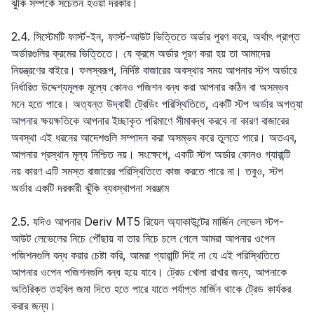
ঝুঁকি সম্পর্কে সচেতন হওয়া দরকার।
2.4. সিস্টেমটি ফার্স্ট-ইন, ফার্স্ট-আউট ভিত্তিতে অর্ডার পূরণ করে, অর্থাৎ প্রাপ্ত
অর্ডারগুলির ক্রমের ভিত্তিতে। যে ক্রমে অর্ডার পূরণ করা হয় তা আমাদের
নিয়ন্ত্রণের বাইরে। ফলস্বরূপ, নির্দিষ্ট বাজারের অবস্থার সময় আপনার স্টপ অর্ডারে
নির্ধারিত উদ্দেশ্যমূলক মূল্যে কোনও পজিশন বন্ধ করা আপনার কঠিন বা অসম্ভব
মনে হতে পারে। অত্যন্ত উদ্বায়ী ট্রেডিং পরিস্থিতিতে, একটি স্টপ অর্ডার অগত্যা
আপনার ক্ষয়ক্ষতিকে আপনার ইচ্ছাকৃত পরিমাণে সীমাবদ্ধ করবে না কারণ বাজারের
অবস্থা এই ধরনের আদেশগুলি সম্পাদন করা অসম্ভব করে তুলতে পারে। অতএব,
আপনার প্রস্থান মূল্য নিশ্চিত নয়। সংক্ষেপে, একটি স্টপ অর্ডার কোনও গ্যারান্টি
নয় কারণ এটি সমস্ত বাজারের পরিস্থিতিতে কাজ করতে পারে না। তবুও, স্টপ
অর্ডার একটি দরকারী ঝুঁকি ব্যবস্থাপনা সরঞ্জাম
2.5. যদিও আপনার Deriv MT5 রিয়েল অ্যাকাউন্টের মার্জিন লেভেল স্টপ-
আউট লেভেলের নিচে পৌঁছায় বা তার নিচে চলে গেলে আমরা আপনার ওপেন
পজিশনগুলি বন্ধ করার চেষ্টা করি, আমরা গ্যারান্টি দিই না যে এই পরিস্থিতিতে
আপনার ওপেন পজিশনগুলি বন্ধ হয়ে যাবে। ট্রেড খোলা রাখার জন্য, আপনাকে
অতিরিক্ত তহবিল জমা দিতে হতে পারে যাতে পর্যাপ্ত মার্জিন থাকে ট্রেড কার্যকর
করার জন্য।