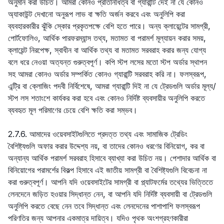
অনুমান করা উচিত। আমরা কোনও প্রতিনিধিত্ব বা গ্যারান্টি দেই না যে কোনও
অ্যাকাউন্ট দেখানো অনুরূপ লাভ বা ক্ষতি অর্জন করবে এবং অনুলিপি করা
ব্যবহারকারীর ঝুঁকি স্কোর প্রকৃতপক্ষে বেশি হতে পারে। অন্য ক্লায়েন্টের সামগ্রী,
পোর্টফোলিও, আর্থিক পারফরম্যান্স তথ্য, মতামত বা পরামর্শ মূল্যায়ন করার সময়,
ক্লায়েন্ট নিরপেক্ষ, স্বাধীন বা আর্থিক তথ্য বা মতামত সরবরাহ করার জন্য যোগ্য
বলে ধরে নেওয়া অত্যন্ত গুরুত্বপূর্ণ। কপি স্টপ লসের মতো স্টপ অর্ডার স্থাপন
সহ আমরা কোনও অর্ডার সম্পর্কিত কোনও গ্যারান্টি সরবরাহ করি না। ফলস্বরূপ,
এন্ট্রি বা ক্লোজিং পদবী নির্বিশেষে, আমরা গ্যারান্টি দিই না যে ট্রেডগুলি অর্ডার মূল্য/
স্টপ লস শতাংশে কার্যকর করা হবে এবং কোনও নির্দিষ্ট ব্যবসায়ীর অনুলিপি করতে
ব্যবহৃত মূল পরিমাণের চেয়ে বেশি ক্ষতি করা সম্ভব।
2.7.6. আমাদের ওয়েবসাইটগুলিতে প্রদত্ত তথ্য এবং সামাজিক ট্রেডিং
বৈশিষ্ট্যগুলি অফার করার উদ্দেশ্য নয়, বা তাদের কোনও ধরণের বিনিয়োগ, কর বা
অন্যান্য আর্থিক পরামর্শ সরবরাহ হিসাবে ব্যাখ্যা করা উচিত নয়। পেশাদার আর্থিক বা
বিনিয়োগের পরামর্শের বিকল্প হিসাবে এই জাতীয় সামগ্রী বা বৈশিষ্ট্যগুলি বিবেচনা না
করা গুরুত্বপূর্ণ। আপনি যদি ওয়েবসাইটের সামগ্রী বা প্ল্যাটফর্মের তথ্যের ভিত্তিতে
লেনদেনে জড়িত হওয়ার সিদ্ধান্ত নেন, বা আপনি যদি নির্দিষ্ট ব্যবসায়ী বা ট্রেডগুলি
অনুলিপি করতে বেছে নেন তবে সিদ্ধান্ত এবং লেনদেনের পাশাপাশি ফলস্বরূপ
পরিণতির জন্য আপনার একমাত্র দায়িত্ব। যদিও পৃথক অংশগ্রহণকারীরা