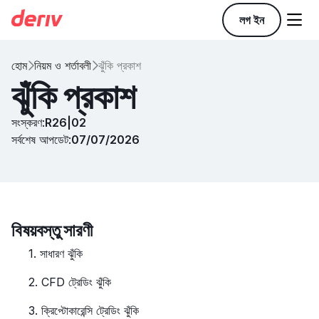

লগ ইন
হোম
নিয়ম ও শর্তাবলী
ঝুঁকি প্রকাশ


ঝুঁকি প্রকাশ
সংস্করণ:
R26|02
সর্বশেষ আপডেট:
07/07/2026
বিষয়বস্তু সারণী
1. সাধারণ ঝুঁকি‍
2. CFD ট্রেডিং ঝুঁকি‍
3. ক্রিপ্টোকারেন্সি ট্রেডিং ঝুঁকি‍