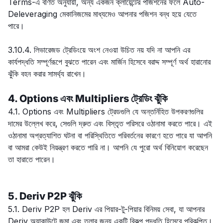
Terms-এ বর্ণিত অনুযায়ী, অন্য একজন ক্লায়েন্টের পজিশনের ফলে Auto-
Deleveraging মেকানিজমের মাধ্যমেও আপনার পজিশন বন্ধ হয়ে যেতে
পারে।
3.10.4. লিভারেজড ট্রেডিংয়ে অংশ নেওয়া উচিত নয় যদি না আপনি এর
কার্যপদ্ধতি সম্পূর্ণরূপে বুঝতে পারেন এবং মার্জিন হিসেবে বরাদ্দ সম্পূর্ণ অর্থ হারানোর
ঝুঁকি বহন করার সামর্থ্য রাখেন।
4. Options এবং Multipliers ট্রেডিং ঝুঁকি
4.1. Options এবং Multipliers ট্রেডগুলি যে অন্তর্নিহিত উপকরণগুলির
দামের উল্লেখ করে, সেগুলি দ্রুত এবং বিস্তৃত পরিসরে ওঠানামা করতে পারে। এই
ওঠানামা অপ্রত্যাশিত ঘটনা বা পরিস্থিতিতে পরিবর্তনের কারণে হতে পারে যা আপনি
বা আমরা কেউই নিয়ন্ত্রণ করতে পারি না। আপনি যে পুরো অর্থ বিনিয়োগ করেছেন
তা হারাতে পারেন।
5. Deriv P2P ঝুঁকি
5.1. Deriv P2P হল Deriv এর পিয়ার-টু-পিয়ার বিনিময় সেবা, যা আপনার
Deriv অ্যাকাউন্টে জমা এবং তুলার জন্য একটি বিকল্প পদ্ধতি হিসেবে পরিকল্পিত।