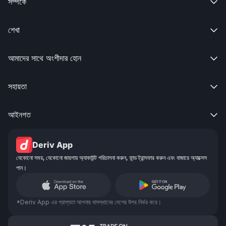
সম্পর্কে

শেখা

আমাদের সাথে অংশীদার হোন

সহায়তা

আইনগত

Deriv App
যেকোনো সময়, যেকোনো জায়গায় অ্যাকাউন্ট পরিচালনা করুন, ফান্ড ট্রান্সফার করুন এবং বাজারে অ্যাক্সেস
পান।
*Deriv App এর প্রাপ্যতা আপনার বাসস্থানের দেশের উপর নির্ভর করে।