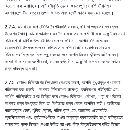
বিবেচনা করা অপরিহার্য। এটি স্বীকৃতি দেওয়া গুরুত্বপূর্ণ যে কপি ট্রেডিংয়ে
অংশগ্রহণে উচ্চ স্তরের জল্পনা জড়িত এবং যথেষ্ট ক্ষতির সম্ভাবনা রয়েছে।
2.7.4. আমরা যে কপি ট্রেডিং বৈশিষ্ট্যগুলি সরবরাহ করি তা শুধুমাত্র তথ্যমূলক
উদ্দেশ্যে তৈরি। আমরা আমাদের অংশীদার এবং তাদের কর্মচারী এবং এজেন্টদের সাথে
বিনিয়োগ বা আর্থিক উপদেষ্টা হিসাবে কাজ করি না। আপনি যদি আমাদের
ওয়েবসাইটে উপলব্ধ তথ্যের ভিত্তিতে বা কপি ট্রেডিং ব্যবহারের মাধ্যমে
বিনিয়োগের সিদ্ধান্ত নিতে পছন্দ করেন তবে আপনি নিজের ঝুঁকিতে এটি করেন।
আমরা বা আমাদের অংশীদাররা, তাদের কর্মচারী বা এজেন্টরা আপনার কোনও ক্ষতির
জন্য দায়বদ্ধ হবে না।
2.7.5. কোনও বিনিয়োগের সিদ্ধান্ত নেওয়ার আগে, আপনি পুঙ্খানুপুঙ্খ গবেষণা
পরিচালনা করা জরুরি। আপনার বিনিয়োগের উদ্দেশ্য, ব্যক্তিগত পরিস্থিতি এবং
আর্থিক পরিস্থিতির উপর ভিত্তি করে কোনও বিনিয়োগ, কৌশল, পণ্য বা পরিষেবা
আপনার জন্য উপযুক্ত কিনা তা নির্ধারণের জন্য কেবল আপনিই দায়ী। অতীতের
পারফরম্যান্স ডেটা, ঝুঁকির স্কোর, পরিসংখ্যান এবং আমাদের ওয়েবসাইট,
অ্যাপ্লিকেশন এবং প্ল্যাটফর্মগুলিতে পাওয়া অন্যান্য ব্যবহারকারীর তথ্য ভবিষ্যতের
ফলাফলের সূচক হিসাবে নেওয়া উচিত নয় এবং নীচে বিস্তারিতভাবে বর্ণিত হিসাবে