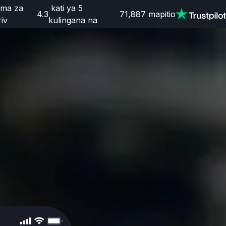
ama za
kati ya 5
4.3
71,887
mapitio
iv
kulingana na