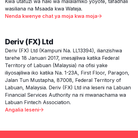
Kwa utatuzi wa haki wa malalamiko yoyote, tafadhali
wasiliana na Msaada kwa Wateja.
Nenda kwenye chat ya moja kwa moja

Deriv (FX) Ltd
Deriv (FX) Ltd (Kampuni Na. LL13394), ilianzishwa
tarehe 18 Januari 2017, imesajiliwa katika Federal
Territory of Labuan (Malaysia) na ofisi yake
iliyosajiliwa iko katika Na. 1-23A, First Floor, Paragon,
Jalan Tun Mustapha, 87008, Federal Territory of
Labuan, Malaysia. Deriv (FX) Ltd ina leseni na Labuan
Financial Services Authority na ni mwanachama wa
Labuan Fintech Association.
Angalia leseni
