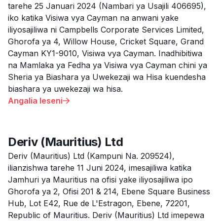
tarehe 25 Januari 2024 (Nambari ya Usajili 406695),
iko katika Visiwa vya Cayman na anwani yake
iliyosajiliwa ni Campbells Corporate Services Limited,
Ghorofa ya 4, Willow House, Cricket Square, Grand
Cayman KY1-9010, Visiwa vya Cayman. Inadhibitiwa
na Mamlaka ya Fedha ya Visiwa vya Cayman chini ya
Sheria ya Biashara ya Uwekezaji wa Hisa kuendesha
biashara ya uwekezaji wa hisa.
Angalia leseni

Deriv (Mauritius) Ltd
Deriv (Mauritius) Ltd (Kampuni Na. 209524),
ilianzishwa tarehe 11 Juni 2024, imesajiliwa katika
Jamhuri ya Mauritius na ofisi yake iliyosajiliwa ipo
Ghorofa ya 2, Ofisi 201 & 214, Ebene Square Business
Hub, Lot E42, Rue de L'Estragon, Ebene, 72201,
Republic of Mauritius. Deriv (Mauritius) Ltd imepewa