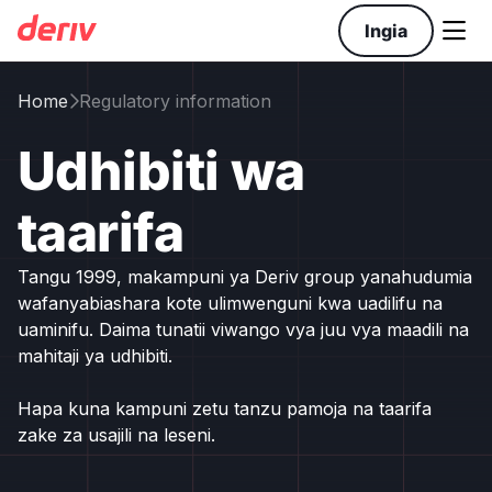

Ingia
Home
Regulatory information

Udhibiti wa
taarifa
Tangu 1999, makampuni ya Deriv group yanahudumia
wafanyabiashara kote ulimwenguni kwa uadilifu na
uaminifu. Daima tunatii viwango vya juu vya maadili na
mahitaji ya udhibiti.
Hapa kuna kampuni zetu tanzu pamoja na taarifa
zake za usajili na leseni.