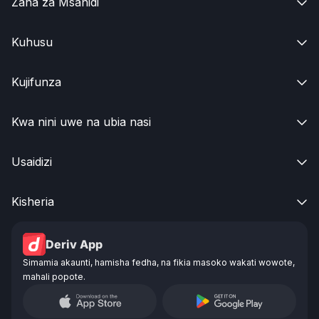
Zana za Msanidi

Kuhusu

Kujifunza

Kwa nini uwe na ubia nasi

Usaidizi

Kisheria

Deriv App
Simamia akaunti, hamisha fedha, na fikia masoko wakati wowote,
mahali popote.