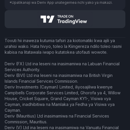
*Upatikanaji wa Deriv App unategemea nchi yako ya makazi.
Tovuti hii inaweza kutumia tafsiri za kiotomatiki kwa ajili ya
urahisi wako. Hata hivyo, toleo la Kiingereza ndilo toleo rasmi
kabisa na litatawala iwapo kutatokea utofauti wowote.
Deriv (FX) Ltd ina leseni na inasimamiwa na Labuan Financial
Services Authority.
Deriv (BVI) Ltd ina leseni na inasimamiwa na British Virgin
Islands Financial Services Commission.
Deriv Investments (Cayman) Limited, iliyosajiliwa kwenye
Campbells Corporate Services Limited, Ghorofa ya 4, Willow
House, Cricket Square, Grand Cayman KY1-, Visiwa vya
Cayman, inadhibitiwa na Mamlaka ya Fedha ya Visiwa vya
Cayman.
Deriv (Mauritius) Ltd inasimamiwa na Financial Services
Commission, Mauritius.
Deriv (V) Ltd ina leseni na inasimamiwa na Vanuatu Financial