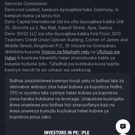
Services Commission.
Deriv.com Limited, kampuni iliyosajiliwa huko Guernsey, ni
kampuni mama ya tanzu hizi.
Deriv Capital International Ltd ina ofisi iliyosajiliwa katika Unit
25, Ghorofa ya 2, Nia Mall, Saleufi Street, Apia, Samoa.
Deriv (SVG) LLC ina ofisi iliyosajiliwa katika First Floor, SVG
Teachers Credit Union Uptown Building, Corner of James and
Middle Street, Kingstown P.O., St Vincent na Grenadines.
dhibitisha kusoma
Vigezo na Masharti yetu
na
Ufichuzi wa
Hatari
ili kuelewa kikamilifu hatari zinazohusika kabla ya
kutumia huduma zetu. Tafadhali pia kumbuka kuwa taarifa
kwenye wavuti hii sio ushauri wa uwekezaji.
Bidhaa zinazotolewa kwenye tovuti yetu ni bidhaa tata za
derivative ambazo zina hatari kubwa ya kupoteza fedha.
CFD ni vyombo tata vyenye hatari kubwa ya kupoteza
pesa haraka kutokana na leverage. Unapaswa kuzingatia
ikiwa unaelewa jinsi bidhaa hizi zinavyofanya kazi na
ikiwa unaweza kumudu kuchukua hatari kubwa ya
kupoteza pesa zako.