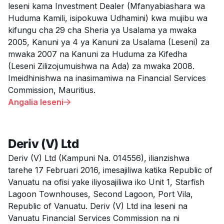
leseni kama Investment Dealer (Mfanyabiashara wa
Huduma Kamili, isipokuwa Udhamini) kwa mujibu wa
kifungu cha 29 cha Sheria ya Usalama ya mwaka
2005, Kanuni ya 4 ya Kanuni za Usalama (Leseni) za
mwaka 2007 na Kanuni za Huduma za Kifedha
(Leseni Zilizojumuishwa na Ada) za mwaka 2008.
Imeidhinishwa na inasimamiwa na Financial Services
Commission, Mauritius.
Angalia leseni

Deriv (V) Ltd
Deriv (V) Ltd (Kampuni Na. 014556), ilianzishwa
tarehe 17 Februari 2016, imesajiliwa katika Republic of
Vanuatu na ofisi yake iliyosajiliwa iko Unit 1, Starfish
Lagoon Townhouses, Second Lagoon, Port Vila,
Republic of Vanuatu. Deriv (V) Ltd ina leseni na
Vanuatu Financial Services Commission na ni