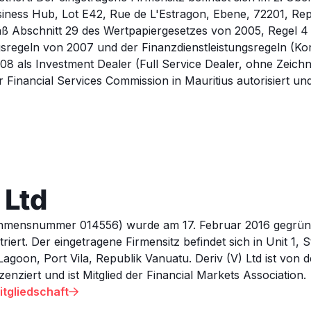
ness Hub, Lot E42, Rue de L'Estragon, Ebene, 72201, Repu
mäß Abschnitt 29 des Wertpapiergesetzes von 2005, Regel 4
sregeln von 2007 und der Finanzdienstleistungsregeln (Kon
8 als Investment Dealer (Full Service Dealer, ohne Zeichn
er Financial Services Commission in Mauritius autorisiert und
 Ltd
ehmensnummer 014556) wurde am 17. Februar 2016 gegründe
riert. Der eingetragene Firmensitz befindet sich in Unit 1, 
oon, Port Vila, Republik Vanuatu. Deriv (V) Ltd ist von d
enziert und ist Mitglied der Financial Markets Association.
itgliedschaft
