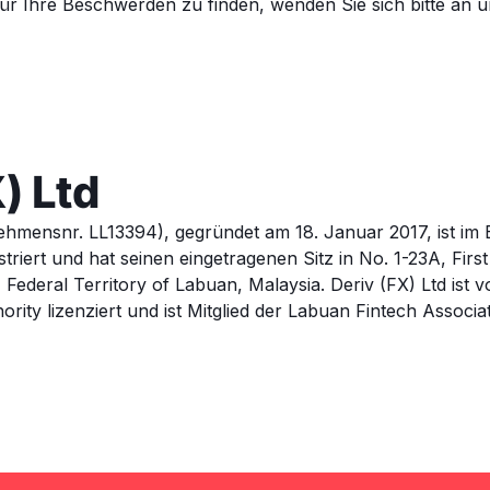
ür Ihre Beschwerden zu finden, wenden Sie sich bitte an 
) Ltd
ehmensnr. LL13394), gegründet am 18. Januar 2017, ist im 
triert und hat seinen eingetragenen Sitz in No. 1-23A, Firs
ederal Territory of Labuan, Malaysia. Deriv (FX) Ltd ist 
ority lizenziert und ist Mitglied der Labuan Fintech Associat