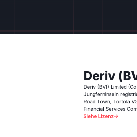
Deriv (BV
Deriv (BVI) Limited (C
Jungferninseln registr
Road Town, Tortola VG-1
Financial Services Comm
Siehe Lizenz
