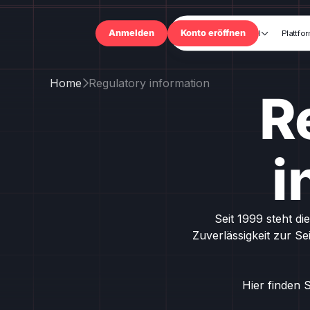
Handel
Plattfo

Anmelden
Konto eröffnen
Home
Regulatory information

R
i
Seit 1999 steht d
Zuverlässigkeit zur Se
Hier finden 