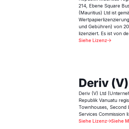
214, Ebene Square Busi
(Mauritius) Ltd ist ge
Wertpapierlizenzierung
und Gebühren) von 200
lizenziert. Es ist von d
Siehe Lizenz

Deriv (V)
Deriv (V) Ltd (Untern
Republik Vanuatu regist
Townhouses, Second Lag
Services Commission liz
Siehe Lizenz
Siehe M
