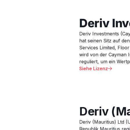
Deriv In
Deriv Investments (Ca
hat seinen Sitz auf de
Services Limited, Floo
wird von der Cayman I
reguliert, um ein Wert
Siehe Lizenz

Deriv (Ma
Deriv (Mauritius) Ltd
Republik Mauritius regi