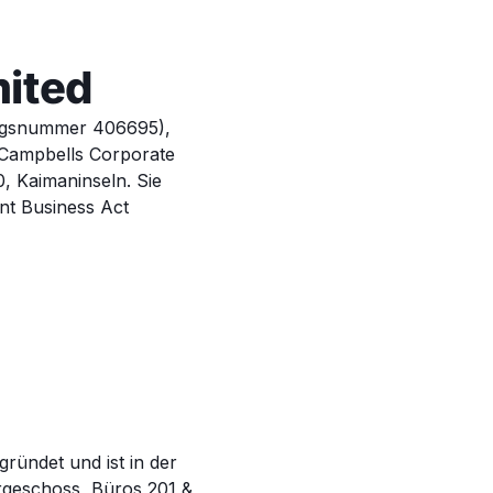
mited
ungsnummer 406695),
i Campbells Corporate
, Kaimaninseln. Sie
nt Business Act
ündet und ist in der
bergeschoss, Büros 201 &