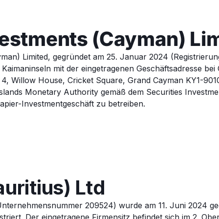
vestments (Cayman) Li
yman) Limited, gegründet am 25. Januar 2024 (Registrier
n Kaimaninseln mit der eingetragenen Geschäftsadresse be
r 4, Willow House, Cricket Square, Grand Cayman KY1-9010
slands Monetary Authority gemäß dem Securities Investme
papier-Investmentgeschäft zu betreiben.
uritius) Ltd
 (Unternehmensnummer 209524) wurde am 11. Juni 2024 gegr
striert. Der eingetragene Firmensitz befindet sich im 2. O