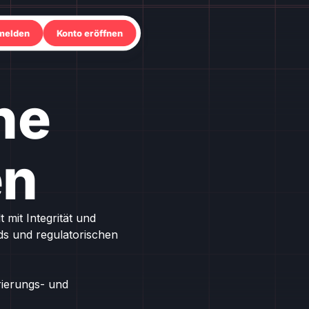
melden
Konto eröffnen
he
en
mit Integrität und
rds und regulatorischen
rierungs- und