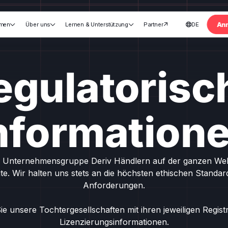
An
rmen
Über uns
Lernen & Unterstützung
Partner
DE





egulatorisc
nformation
ie Unternehmensgruppe Deriv Händlern auf der ganzen Welt 
ite. Wir halten uns stets an die höchsten ethischen Standa
Anforderungen.
Sie unsere Tochtergesellschaften mit ihren jeweiligen Regist
Lizenzierungsinformationen.