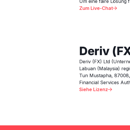
Um eine faire Lösung f
Zum Live-Chat

Deriv (FX
Deriv (FX) Ltd (Untern
Labuan (Malaysia) regis
Tun Mustapha, 87008, F
Financial Services Auth
Siehe Lizenz
