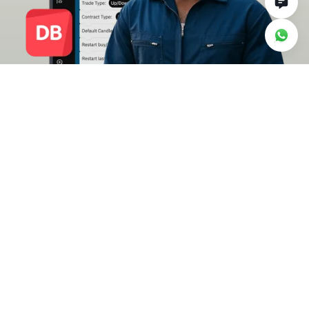
Porquê negociar com
a Deriv Bot
Monitorize o seu desempenho
Acompanhe o desempenho do seu robô à
medida que executa cada negociação e receba
notificações através do Telegram.