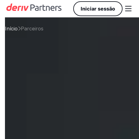

Iniciar sessão
Início
Parceiros
