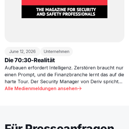
June 12, 2026
Unternehmen
Die 70:30-Realität
Aufbauen erfordert Intelligenz. Zerstören braucht nur
einen Prompt, und die Finanzbranche lernt das auf die
harte Tour. Der Security Manager von Deriv spricht
über die Realität der KI-Bedrohung, die die meisten
Alle Medienmeldungen ansehen

Unternehmen nicht zugeben wollen.
Für Presseanfragen