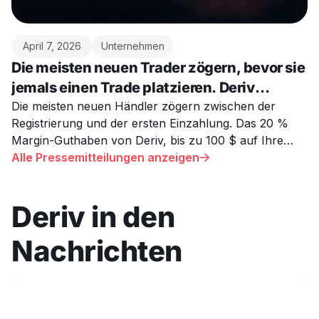
April 7, 2026
Unternehmen
Die meisten neuen Trader zögern, bevor sie
jemals einen Trade platzieren. Deriv
versucht, das zu ändern.
Die meisten neuen Händler zögern zwischen der
Registrierung und der ersten Einzahlung. Das 20 %
Margin-Guthaben von Deriv, bis zu 100 $ auf Ihre
erste MT5-Überweisung, ist darauf ausgelegt, dies zu
Alle Pressemitteilungen anzeigen

beheben.
Deriv in den
Nachrichten