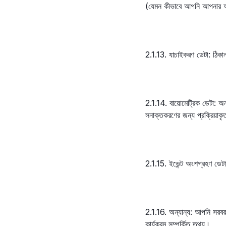
(যেমন কীভাবে আপনি আপনার অ্
2.1.13. যাচাইকরণ ডেটা: ঠিকা
2.1.14. বায়োমেট্রিক ডেটা: অনন
সনাক্তকরণের জন্য প্রক্রিয়াকৃ
2.1.15. ইভেন্ট অংশগ্রহণ ডেট
2.1.16. অন্যান্য: আপনি সরব
কার্যক্রম সম্পর্কিত তথ্য।