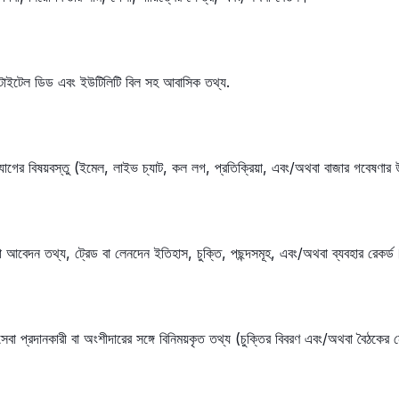
তি, টাইটেল ডিড এবং ইউটিলিটি বিল সহ আবাসিক তথ্য.
গের বিষয়বস্তু (ইমেল, লাইভ চ্যাট, কল লগ, প্রতিক্রিয়া, এবং/অথবা বাজার গবেষণার
 বা আবেদন তথ্য, ট্রেড বা লেনদেন ইতিহাস, চুক্তি, পছন্দসমূহ, এবং/অথবা ব্যবহার রেকর্ড
সেবা প্রদানকারী বা অংশীদারের সঙ্গে বিনিময়কৃত তথ্য (চুক্তির বিবরণ এবং/অথবা বৈঠকের