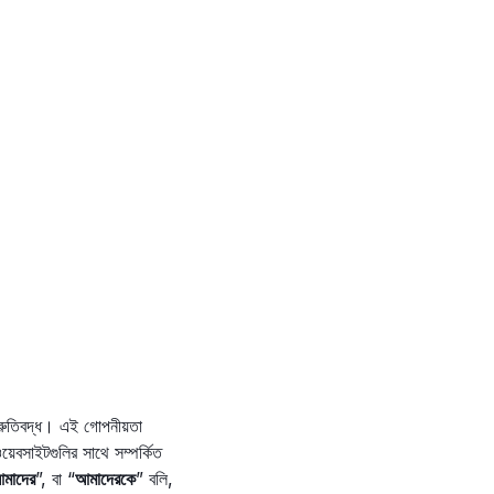
্রুতিবদ্ধ। এই গোপনীয়তা
েবসাইটগুলির সাথে সম্পর্কিত
মাদের
”, বা “
আমাদেরকে
” বলি,