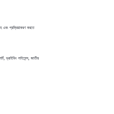
হ এবং প্রক্রিয়াকরণ করতে
্ট, ড্রাইভিং লাইসেন্স, জাতীয়