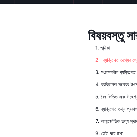
বিষয়বস্তু সা
1. ভূমিকা
2। ব্যক্তিগত তথ্যের শ্র
3. সংবেদনশীল ব্যক্তিগত
4. ব্যক্তিগত তথ্যের উৎ
5. বৈধ ভিত্তি এবং উদ্দেশ্
6. ব্যক্তিগত তথ্য প্রকা
7. আন্তর্জাতিক তথ্য স্থা
8. ডেটা ধরে রাখা