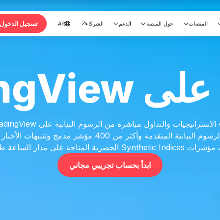
تسجيل الدخول
المنصات
حول المنصة
الدعم
الشركاء
AR





TradingVie
الوصول إلى إمكانيات الرسوم البيانية المتقدمة وأكثر من 400 مؤش
ة على مدار الساعة طوال أيام الأسبوع.
ابدأ بحساب تجريبي مجاني