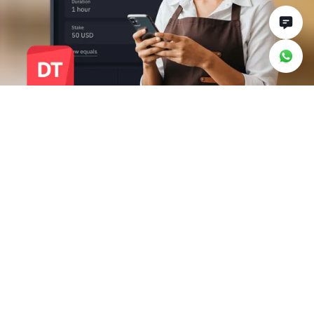
لماذا تتداول مع Deriv
Trader؟
قم باتخاذ قرارات تداول أكثر ذكاءً