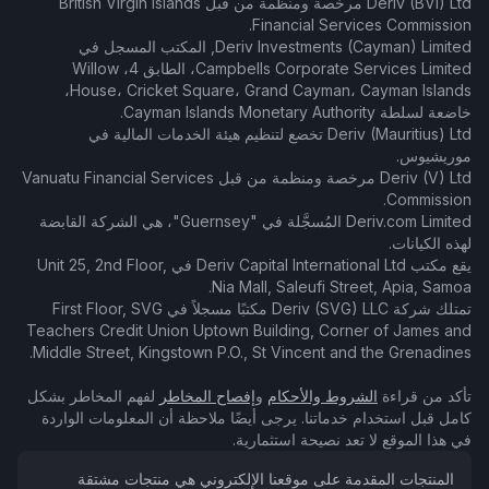
Deriv (BVI) Ltd مرخّصة ومنظّمة من قبل British Virgin Islands
Financial Services Commission.
Deriv Investments (Cayman) Limited, المكتب المسجل في
Campbells Corporate Services Limited، الطابق 4، Willow
House، Cricket Square، Grand Cayman، Cayman Islands،
خاضعة لسلطة Cayman Islands Monetary Authority.
Deriv (Mauritius) Ltd تخضع لتنظيم هيئة الخدمات المالية في
موريشيوس.
Deriv (V) Ltd مرخصة ومنظمة من قبل Vanuatu Financial Services
Commission.
Deriv.com Limited المُسجَّلة في "Guernsey"، هي الشركة القابضة
لهذه الكيانات.
يقع مكتب Deriv Capital International Ltd في Unit 25, 2nd Floor,
Nia Mall, Saleufi Street, Apia, Samoa.
تمتلك شركة Deriv (SVG) LLC مكتبًا مسجلاً في First Floor, SVG
Teachers Credit Union Uptown Building, Corner of James and
Middle Street, Kingstown P.O., St Vincent and the Grenadines.
تأكد من قراءة
الشروط والأحكام
و
إفصاح المخاطر
لفهم المخاطر بشكل
كامل قبل استخدام خدماتنا. يرجى أيضًا ملاحظة أن المعلومات الواردة
في هذا الموقع لا تعد نصيحة استثمارية.
المنتجات المقدمة على موقعنا الإلكتروني هي منتجات مشتقة