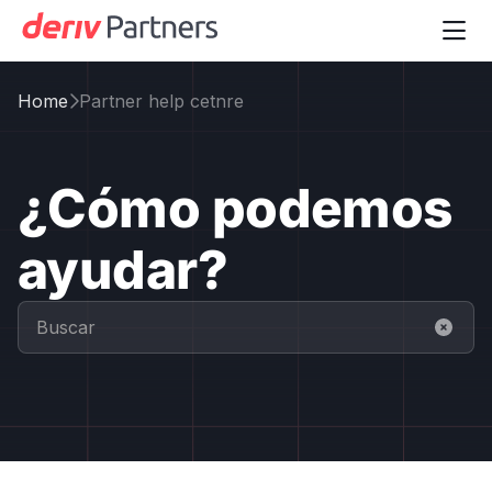

Home
Partner help cetnre

¿Cómo podemos
ayudar?