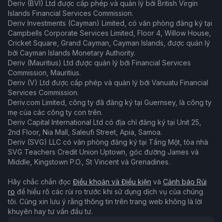
Deriv (BVI) Ltd được cấp phép và quản lý bởi British Virgin
Islands Financial Services Commission.
Deriv Investments (Cayman) Limited, có văn phòng đăng ký tại
Campbells Corporate Services Limited, Floor 4, Willow House,
Cricket Square, Grand Cayman, Cayman Islands, được quản lý
bởi Cayman Islands Monetary Authority.
Deriv (Mauritius) Ltd được quản lý bởi Financial Services
Commission, Mauritius.
Deriv (V) Ltd được cấp phép và quản lý bởi Vanuatu Financial
Services Commission.
Deriv.com Limited, công ty đã đăng ký tại Guernsey, là công ty
mẹ của các công ty con trên.
Deriv Capital International Ltd có địa chỉ đăng ký tại Unit 25,
2nd Floor, Nia Mall, Saleufi Street, Apia, Samoa.
Deriv (SVG) LLC có văn phòng đăng ký tại Tầng Một, tòa nhà
SVG Teachers Credit Union Uptown, góc đường James và
Middle, Kingstown P.O., St Vincent và Grenadines.
Hãy chắc chắn đọc
Điều khoản và Điều kiện
và
Cảnh báo Rủi
ro
để hiểu rõ các rủi ro trước khi sử dụng dịch vụ của chúng
tôi. Cũng xin lưu ý rằng thông tin trên trang web không là lời
khuyên hay tư vấn đầu tư.