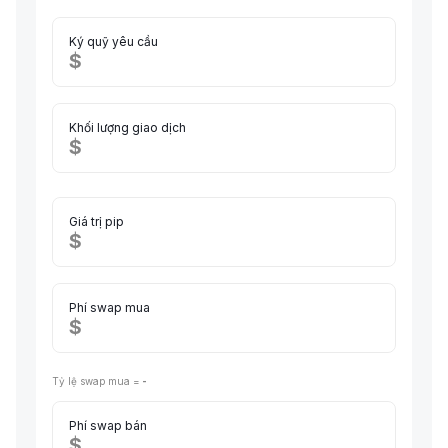
Ký quỹ yêu cầu
$
Khối lượng giao dịch
$
Giá trị pip
$
Phí swap mua
$
Tỷ lệ swap mua =
-
Phí swap bán
$