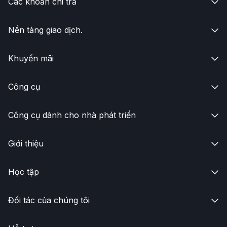
Các khoản chi trả

Nền tảng giao dịch.

Khuyến mãi

Công cụ

Công cụ dành cho nhà phát triển

Giới thiệu

Học tập

Đối tác của chúng tôi
