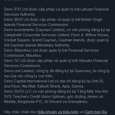
Deriv (FX) Ltd được cấp phép và quản lý bởi Labuan Financial
Services Authority.
Deriv (BVI) Ltd được cấp phép và quản lý bởi British Virgin
Islands Financial Services Commission.
Deriv Investments (Cayman) Limited, có văn phòng đăng ký tại
Campbells Corporate Services Limited, Floor 4, Willow House,
Cricket Square, Grand Cayman, Cayman Islands, được quản lý
bởi Cayman Islands Monetary Authority.
Deriv (Mauritius) Ltd được quản lý bởi Financial Services
Commission, Mauritius.
Deriv (V) Ltd được cấp phép và quản lý bởi Vanuatu Financial
Services Commission.
Deriv.com Limited, công ty đã đăng ký tại Guernsey, là công ty
mẹ của các công ty con trên.
Deriv Capital International Ltd có địa chỉ đăng ký tại Unit 25,
2nd Floor, Nia Mall, Saleufi Street, Apia, Samoa.
Deriv (SVG) LLC có văn phòng đăng ký tại Tầng Một, tòa nhà
SVG Teachers Credit Union Uptown, góc đường James và
Middle, Kingstown P.O., St Vincent và Grenadines.
Hãy chắc chắn đọc
Điều khoản và Điều kiện
và
Cảnh báo Rủi