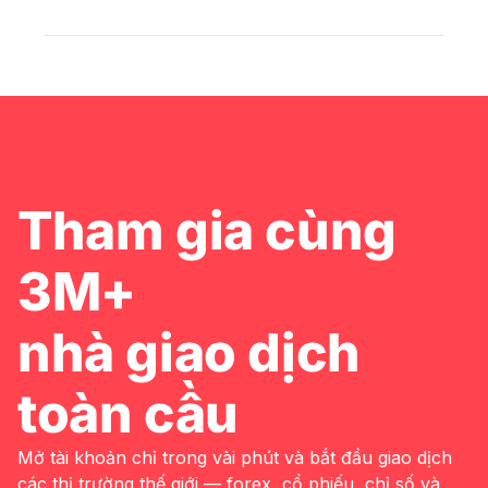
Tham gia cùng
3M+
nhà giao dịch
toàn cầu
Mở tài khoản chỉ trong vài phút và bắt đầu giao dịch
các thị trường thế giới — forex, cổ phiếu, chỉ số và