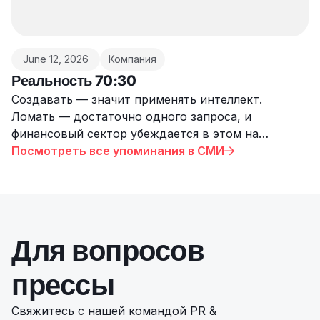
June 12, 2026
Компания
Реальность 70:30
Создавать — значит применять интеллект.
Ломать — достаточно одного запроса, и
финансовый сектор убеждается в этом на
собственном опыте. Менеджер по безопасности
Посмотреть все упоминания в СМИ

Deriv рассказывает о реальной угрозе ИИ,
которую большинство компаний предпочитают
не признавать.
Для вопросов
прессы
Свяжитесь с нашей командой PR &