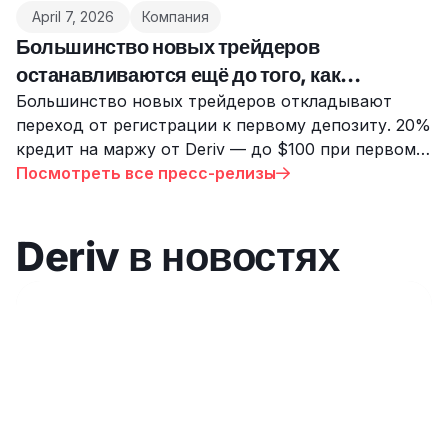
April 7, 2026
Компания
Большинство новых трейдеров
останавливаются ещё до того, как
совершат первую сделку. Deriv пытается
Большинство новых трейдеров откладывают
переход от регистрации к первому депозиту. 20%
это исправить.
кредит на маржу от Deriv — до $100 при первом
переводе на MT5 — разработан именно для
Посмотреть все пресс-релизы

решения этой проблемы.
Deriv в новостях