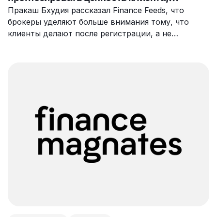
вовлечённость и отток
Пракаш Бхудия рассказал Finance Feeds, что
брокеры уделяют больше внимания тому, что
клиенты делают после регистрации, а не
оценивают привлечение только по лидам или
первым депозитам.