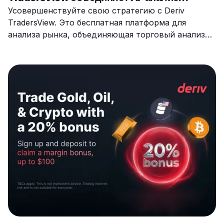
торговли, экономические события и
Усовершенствуйте свою стратегию с Deriv
TradersView. Это бесплатная платформа для
рыночные новости в одном месте
анализа рынка, объединяющая торговый анализ
на основе ИИ и мировые новости.