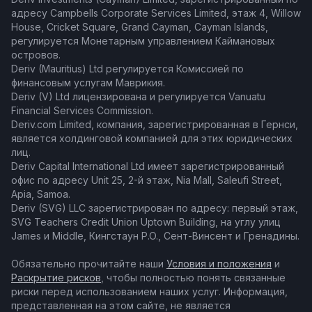
адресу Campbells Corporate Services Limited, этаж 4, Willow
House, Cricket Square, Grand Cayman, Cayman Islands,
регулируется Монетарным управлением Каймановых
островов.
Deriv (Mauritius) Ltd регулируется Комиссией по
финансовым услугам Маврикия.
Deriv (V) Ltd лицензирована и регулируется Vanuatu
Financial Services Commission.
Deriv.com Limited, компания, зарегистрированная в Гернси,
является холдинговой компанией для этих юридических
лиц.
Deriv Capital International Ltd имеет зарегистрированный
офис по адресу Unit 25, 2-й этаж, Nia Mall, Saleufi Street,
Apia, Samoa.
Deriv (SVG) LLC зарегистрирован по адресу: первый этаж,
SVG Teachers Credit Union Uptown Building, на углу улиц
James и Middle, Кингстаун P.O., Сент-Винсент и Гренадины.
Обязательно прочитайте наши
Условия и положения
и
Раскрытие рисков
, чтобы полностью понять связанные
риски перед использованием наших услуг. Информация,
представленная на этом сайте, не является