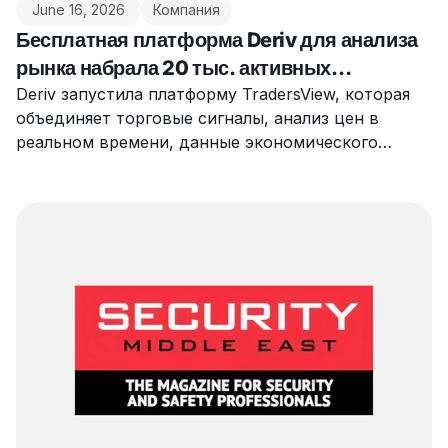
June 16, 2026
Компания
Бесплатная платформа Deriv для анализа
рынка набрала 20 тыс. активных
пользователей за неделю
Deriv запустила платформу TradersView, которая
объединяет торговые сигналы, анализ цен в
реальном времени, данные экономического
календаря и актуальные новости в едином
интерфейсе.