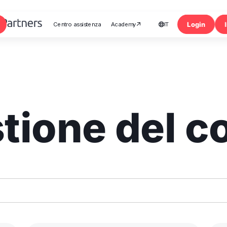
Login
Centro assistenza
Academy
IT


Iscrizione
tione del c