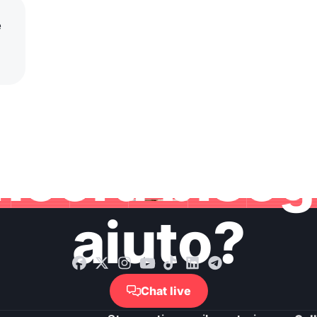
e
ncora bisog
aiuto?
Chat live
