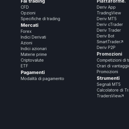
Fai trading
Piattaforme.
CFD
Deriv App
Opzioni
TradingView
Specifiche di trading
Deriv MT5
Deriv cTrader
Mercati
Deriv Trader
Forex
Deriv Bot
Indici Derivati
SmartTrader

Azioni
Deriv P2P
Indici azionari
Promozioni
Materie prime
Criptovalute
Competizioni di 
ETF
Orari di vantagg
Promozioni
Pagamenti
Strumenti
Modalità di pagamento
Segnali MT5
Calcolatore di T
TradersView
