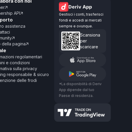
labora con noi
Deriv App
ner

nership API

Gestisci i conti, trasferisci
porto
fondi e accedi ai mercati
ro assistenza
sempre e ovunque.
attaci
Scansiona
unity

per
o della pagina

scaricare
ale
rmazioni regolamentari
ini e condizioni
mativa sulla privacy
ing responsabile & sicuro
enzione delle frodi
*La disponibilità di Deriv
App dipende dal tuo
Paese di residenza.