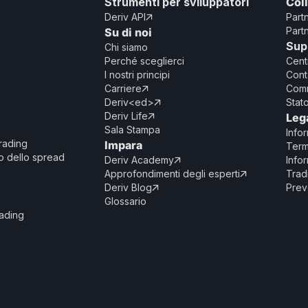
Strumenti per sviluppatori
Col
Deriv API
Part

Part
Su di noi
Sup
Chi siamo
Perché sceglierci
Cent
I nostri principi
Cont
Carriere
Comm

Deriv<ed>
Stat

Deriv Life
Leg

Sala Stampa
Info
trading
Impara
Term
io dello spread
Deriv Academy
Infor

Approfondimenti degli esperti
Trad

Deriv Blog
Prev

Glossario
rading