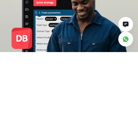
Pourquoi trader avec
Deriv Bot
Suivez vos performances
Voyez comment votre bot se comporte en
exécutant chaque transaction et recevez des
notifications via Telegram.