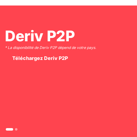
Slide 2 of 2.
Rejoignez 
millions de
 votre pays.
traders mo
Ouvrez un compte en quelques mi
commencez à trader sur les marc
— forex, actions, indices et bien p
Démo gratuite