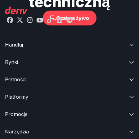
techniczną
Czat na żywo

Handluj

Rynki

Płatności

Platformy

Promocje

Narzędzia
