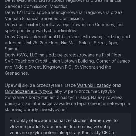
Deriv (Mauritius) Ltd to spółka regulowana przez Financial
Services Commission, Mauritius.
Deriv (V) Ltd to spółka licencjonowana i regulowana przez
Vanuatu Financial Services Commission.
Deriv.com Limited, spółka zarejestrowana na Guernsey, jest
spółką holdingową tych podmiotów.
Deriv Capital International Ltd ma zarejestrowaną siedzibę pod
adresem Unit 25, 2nd Floor, Nia Mall, Saleufi Street, Apia,
Samoa.
Deriv (SVG) LLC ma siedzibę zarejestrowaną na First Floor,
SVG Teachers Credit Union Uptown Building, Corner of James
and Middle Street, Kingstown P.O., St Vincent and the
Grenadines.
Upewnij się, że przeczytałeś nasze
Warunki i zasady
oraz
Oświadczenie o ryzyku
, aby w pełni zrozumieć ryzyko
związane z korzystaniem z naszych usług. Należy również
pamiętać, że informacje zawarte na tej stronie internetowej nie
stanowią porady inwestycyjnej.
Produkty oferowane na naszej stronie internetowej to
złożone produkty pochodne, które niosą ze sobą
znaczne ryzyko potencjalnej straty. Kontrakty CFD to