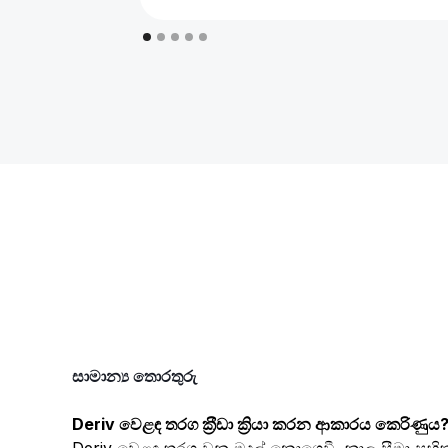
Slide 2 of 5.
සාමාන්‍ය තොරතුරු
Deriv වෙළඳ තරග ක‍්‍රීඩා ක්‍රියා කරන ආකාරය කෙරිණුය?