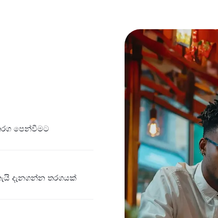
 තරග පෙන්වීමට
තැයි දැනගන්න තරගයක්