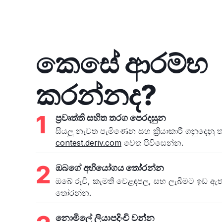
කෙසේ ආරම්භ
කරන්නද?
1
ප්‍රවෘත්ති සහිත තරග පෙරදසුන
සියලු නැවත පැමිණෙන සහ ක්‍රියාකාරී ගනුදෙනු
contest.deriv.com
වෙත පිවිසෙන්න.
2
ඔබගේ අභියෝගය තෝරන්න
ඔබේ රුචි, කැමති වෙළඳපල, සහ ලැබීමට ඉඩ ඇ
තෝරන්න.
නොමිලේ ලියාපදිංචි වන්න