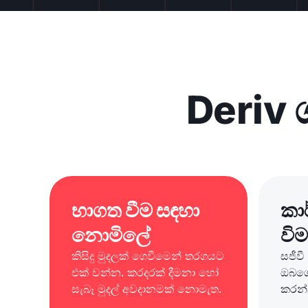
Deriv 
භාගත වීම සඳහා
කා
නොමිලේ
වි
කිසිදු මුදලක් ගෙවීමෙන් තරගයට
සජීවී
එක් වන්න. කරදරක් දීමනා හෝ
ඔබගේ
සැබෑ මුදල් අවදානමක් නොමැත.
කරන්