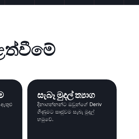
ළත්වීමේ
ීම
සැබෑ මුදල් ත්‍යාග
ඇතුළු
දිනාගන්නන්ට ඔවුන්ගේ Deriv
ගිණුමට සෘජුවම සැබෑ මුදල්
හමුවේ.