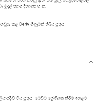
විතා කරමින් තරග කරනු ඇත. ඔබ මුදල් වෙළඳපොළවල
මුදල් ත්‍යාග දිනාගත හැක.
හවුරු කළ Deriv ගිණුමක් තිබිය යුතුය.

පදිංචි විය යුතුය, මෙවිට ශ්‍රේණිගත කිරීම් ඉහළට