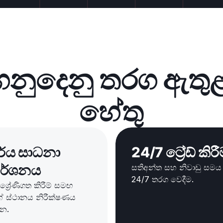
ගනුදෙනු තරග ඇතු
හේතු
ර්ය සාධනා
24/7 ට්‍රේඩ් කිර
මර්ශනය
සතිඅන්ත සහ නිවාඩු සමය 
24/7 තරග වෙදීම.
 ශ්‍රේණිගත කිරීම් සමඟ
 ස්ථානය නිරීක්ෂණය
න.