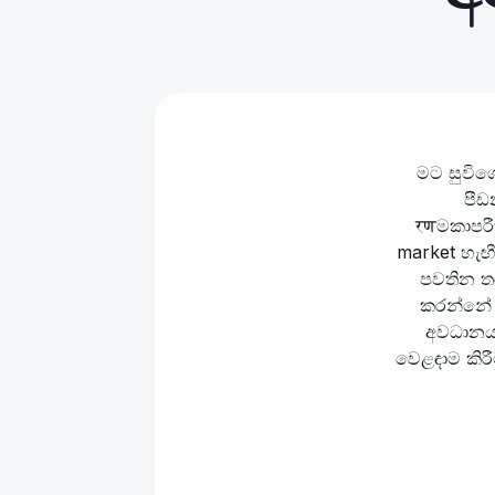
එය දුෂ්කර ත
ස්ථිර ව්‍ය
මූලික ක
සාමකාමීව 