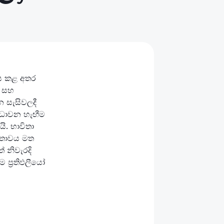
ඳාම පරිස්සම,
ගත හැකි බවට
නයෙන් සහ
ා සැලැස්මට