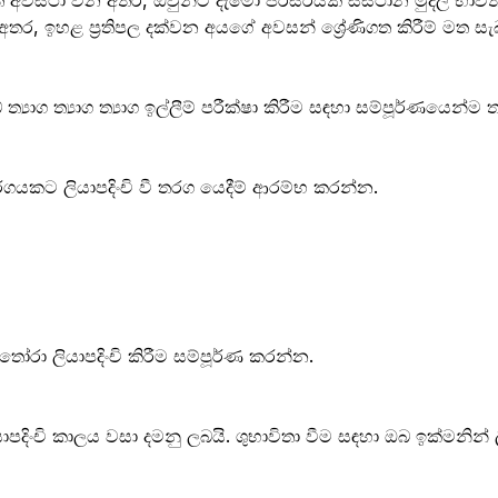
හිත අවස්ථා වන අතර, ඔවුන්ට දැමෝ පරිසරයක සස්ථාන මුදල් භා
ර, ඉහළ ප්‍රතිපල දක්වන අයගේ අවසන් ශ්‍රේණිගත කිරීම් මත සැබෑ 
ග ත්‍යාග ත්‍යාග ඉල්ලීම් පරීක්ෂා කිරීම සඳහා සම්පූර්ණයෙන්ම ත
තරගයකට ලියාපදිංචි වී තරග යෙදීම් ආරම්භ කරන්න.
ෝරා ලියාපදිංචි කිරීම සම්පූර්ණ කරන්න.
චි කාලය වසා දමනු ලබයි. ශුභාවිතා වීම සඳහා ඔබ ඉක්මනින් ලියා