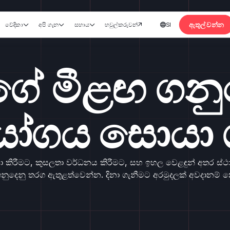
ඇතුල් වන්න
වේදිකා
අපි ගැන
සහාය
හවුල්කරුවන්
SI





ිවෘත කරන්න
ේ මීළඟ ගනු
යෝගය සොයා 
ෂා කිරීමට, කුසලතා වර්ධනය කිරීමට, සහ ඉහල වෙළඳුන් අතර ස්
ුදෙනු තරග ඇතුළත්වෙන්න. දිනා ගැනීමට අරමුදලක් අවදානම් 