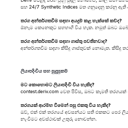
Deriv වෙළඳ තරග වුනු මුදල් නොගෙවී, කාල සීමා ස
සහ 24/7 Synthetic Indices මත ගනුදෙනු කරනු ඇති අත
තරග අන්තර්ගතවීම සඳහා අයදුම් කළ හැක්කේ කව්ද?
ඕනෑම කෙනෙකුට සහභාගි විය හැක. නමුත් ඔබට ඔබේ ත්‍යා
තරග අන්තර්ගතවීම සඳහා ගාස්තු පවතිනවාද?
අන්තර්ගතවීම සඳහා කිසිදු ගාස්තුවක් නොමැත. කිසිදු 
ලියාපදිංචිය සහ සුදුසුකම්
මට කොහොමට ලියාපදිංචි විය හැකිද?
contest.deriv.com වෙත පිවිස, ඔබට කැමති තරගයක් ත
තරගයක් ආරම්භ වීමෙන් පසු එකතු විය හැකිද?
ඔව්, එක් එක් තරගයේ අවසන්යට සති එකකට පෙර ලියාපදිං
නැංවීමට අවස්ථාවක් උතුරු නොවන්න.