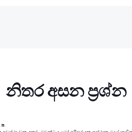
නිතර අසන ප්‍රශ්න​
 n