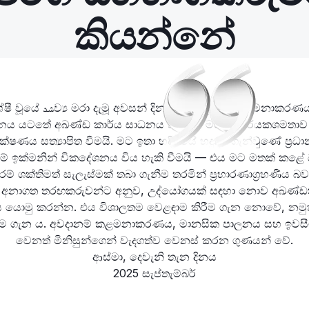
කියන්නේ
රඟයක් විය. තරඟය අතර දිගුම මට ඇතිවූ ආශ්චර්යය වන්නේ වෙළ
ාප්ති හා ඉතා වේගවත් ක්‍රියාත්මක කිරීම විය — මේ සියල්ල මට ජය 
රුණු විය. මම අනෙක් වෙළඳුන්ට උපදෙස් දෙනු ලබන්නේ අවධා
පවතින්න, කිසිදු වෙළඳාමක් ඉක්මනින් නොකරන්න සහ ඔබේ ක්‍රීඩ
අමතර නොවන්නයි.
Pubh, තුන්වන තැන දිනය
2025 සැප්තැම්බර්