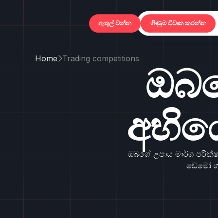
ට්‍රේඩ් කිරීම

ඇතුල් වන්න
ගිණුම ව
Home
Trading competitions

ඔබග
අභි
ඔබගේ උපාය මාර්ග පරීක්
ඩෙමෝ ගන