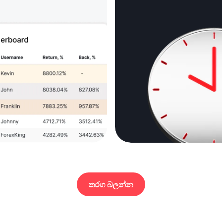
තරග බලන්න