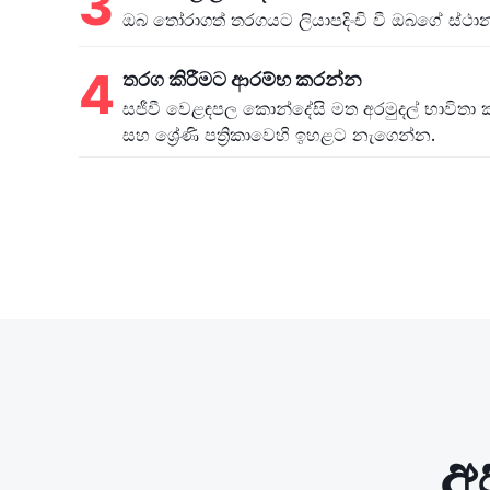
3
ඔබ තෝරාගත් තරගයට ලියාපදිංචි වී ඔබගේ ස්ථා
4
තරග කිරීමට ආරම්භ කරන්න
සජීවී වෙළඳපල කොන්දේසි මත අරමුදල් භාවිතා 
සහ ශ්‍රේණි පත්‍රිකාවෙහි ඉහළට නැගෙන්න.
අ