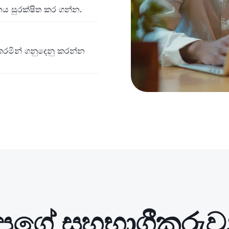
නය සුරක්ෂිත කර ගන්න.
කරමින් ගනුදෙනු කරන්න
පගේ සහභාගීකරුව