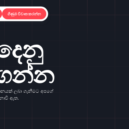
ගිණුම විවෘත කරන්න
දෙනු
ගන්න
ථානයක් ලබා ගැනීමට අපගේ
නොවී ඇත.